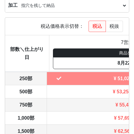
加工
指穴を残して納品
税込
税抜
税込価格表示切替：
7営業
部数＼仕上がり
商品発
日
8月22
250部
¥
51,029
500部
¥
53,251
750部
¥
55,473
1,000部
¥
57,695
1,500部
¥
62,568