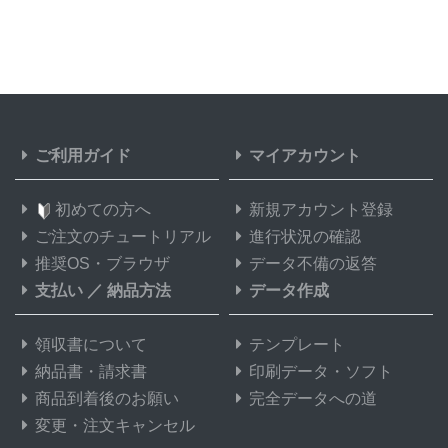
ご利用ガイド
マイアカウント
初めての方へ
新規アカウント登録
ご注文のチュートリアル
進行状況の確認
推奨OS・ブラウザ
データ不備の返答
支払い
／
納品方法
データ作成
領収書について
テンプレート
納品書・請求書
印刷データ・ソフト
商品到着後のお願い
完全データへの道
変更・注文キャンセル