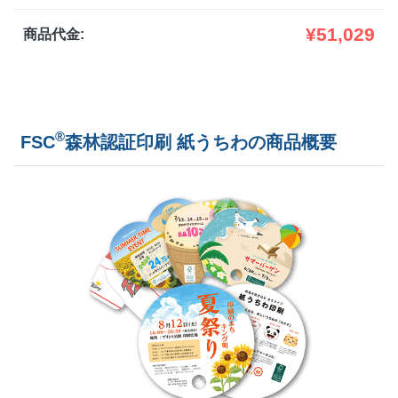
7,000部
¥
125,85
¥
51,029
商品代金:
7,500部
¥
131,032
8,000部
¥
137,357
®
FSC
森林認証印刷 紙うちわの商品概要
8,500部
¥
142,615
9,000部
¥
147,906
9,500部
¥
155,441
10,000部
¥
160,809
10,500部
¥
165,693
11,000部
¥
171,688
11,500部
¥
176,572