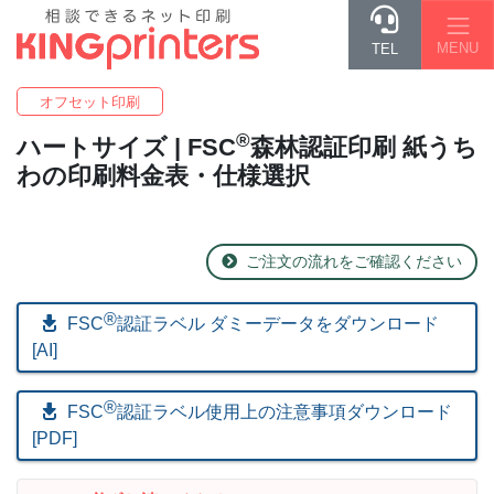
MENU
TEL
オフセット印刷
®
ハート
サイズ | FSC
森林認証印刷 紙うち
わの印刷料金表・仕様選択
ご注文の流れをご確認ください
®
FSC
認証ラベル ダミーデータをダウンロード
[AI]
®
FSC
︎認証ラベル使用上の注意事項ダウンロード
[PDF]