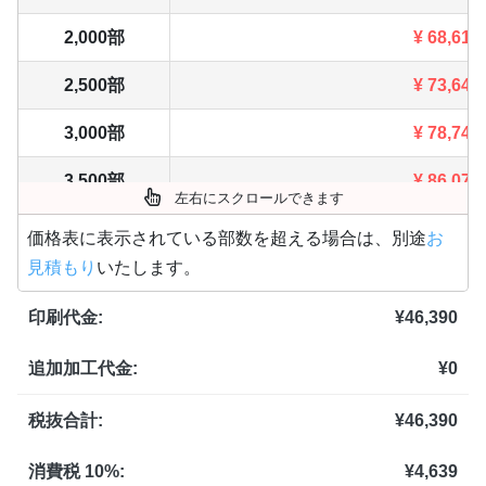
2,000部
¥
68,618
2,500部
¥
73,645
3,000部
¥
78,749
3,500部
¥
86,075
左右にスクロールできます
4,000部
¥
91,344
価格表に表示されている部数を超える場合は、別途
お
見積もり
いたします。
4,500部
¥
96,712
印刷代金:
¥
46,390
5,000部
¥
103,268
追加加工代金:
¥
0
5,500部
¥
108,317
6,000部
¥
113,388
税抜合計:
¥
46,390
6,500部
¥
120,692
消費税 10%:
¥
4,639