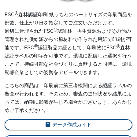
12,000部
¥
181,445
®
FSC
森林認証印刷 紙うちわの
ハート
サイズの印刷商品を
12,500部
¥
187,81
部数、仕上がり日を指定してご注文いただけます。
®
適切に管理されたFSC
認証林、再生資源およびその他の
13,000部
¥
192,676
管理された供給源からの原材料で作られた用紙で印刷が可
13,500部
¥
197,538
®
®
能です。FSC
認証製品の証として、印刷物にFSC
森林
認証ラベルの印字が可能です。環境に配慮した選択を行う
14,000部
¥
203,511
ことで、持続可能な社会づくりに貢献すると同時に、環境
配慮企業としての姿勢をアピールできます。
14,500部
¥
208,373
こちらの商品は、印刷前に第三者機関による認証ラベルの
15,000部
¥
213,235
審査が行われます。そのため、審査の進行状況や結果によ
15,500部
¥
219,450
っては、納期に影響が生じる場合がございます。あらかじ
めご了承ください。
16,000部
¥
224,29
データ作成ガイド
16,500部
¥
229,141