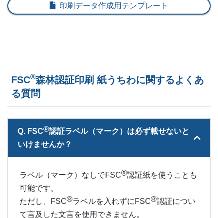
17,000部
¥
235,081
印刷データ作成用テンプレート
17,500部
¥
239,932
18,000部
¥
244,772
18,500部
¥
250,844
®
FSC
森林認証印刷 紙うちわに関するよくあ
19,000部
¥
255,673
る質問
19,500部
¥
260,491
®
Q. FSC
︎認証ラベル（マーク）は必ず載せないと
20,000部
¥
265,606
いけませんか？
®
ラベル（マーク）なしでFSC
認証紙を使うことも
可能です。
®
®
ただし、FSC
ラベルを入れずにFSC
認証につい
て言及した文言を使用できません。