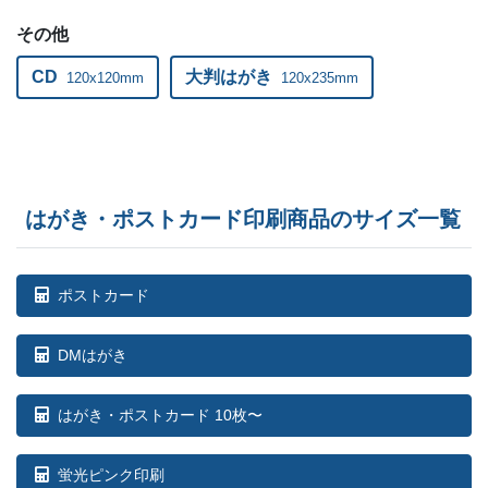
810部
¥
42,482
その他
ー
820部
¥
42,988
CD
大判はがき
120x120mm
120x235mm
ー
830部
¥
43,483
ー
840部
¥
43,978
ー
850部
¥
44,473
はがき・ポストカード印刷商品のサイズ一覧
ー
860部
¥
44,979
ー
870部
¥
45,474
ポストカード
ー
880部
¥
45,980
DMはがき
ー
890部
¥
46,486
はがき・ポストカード 10枚〜
ー
900部
¥
46,970
蛍光ピンク印刷
ー
910部
¥
47,476