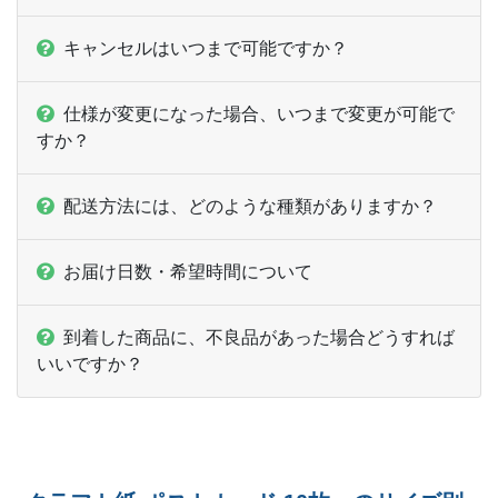
ー
610部
¥
32,934
キャンセルはいつまで可能ですか？
ー
620部
¥
33,440
仕様が変更になった場合、いつまで変更が可能で
ー
630部
¥
33,957
すか？
ー
640部
¥
34,474
配送方法には、どのような種類がありますか？
ー
650部
¥
34,969
ー
660部
¥
35,475
お届け日数・希望時間について
ー
670部
¥
35,970
到着した商品に、不良品があった場合どうすれば
ー
いいですか？
680部
¥
36,487
ー
690部
¥
36,993
ー
700部
¥
37,488