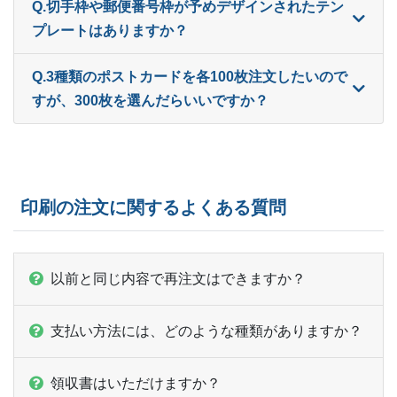
Q.切手枠や郵便番号枠が予めデザインされたテン
ー
510部
¥
28,270
プレートはありますか？
ー
520部
¥
28,765
Q.3種類のポストカードを各100枚注文したいので
ー
すが、300枚を選んだらいいですか？
530部
¥
29,282
ー
540部
¥
29,799
ー
550部
¥
30,316
印刷の注文に関するよくある質問
ー
560部
¥
30,415
ー
570部
¥
30,921
以前と同じ内容で再注文はできますか？
ー
580部
¥
31,416
支払い方法には、どのような種類がありますか？
ー
590部
¥
31,933
ー
600部
¥
32,439
領収書はいただけますか？