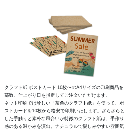
200部
¥
14,069
¥
12,507
@ 70.3
210部
¥
14,652
¥
13,024
@ 69.8
220部
¥
15,224
¥
13,530
@ 69.2
230部
¥
15,818
¥
14,058
@ 68.8
240部
¥
16,412
¥
14,586
@ 68.4
250部
¥
16,995
¥
15,103
@ 68
260部
¥
17,589
¥
15,631
@ 67.7
クラフト紙 ポストカード 10枚〜の
A4
サイズの印刷商品を
270部
¥
18,172
¥
16,148
@ 67.3
部数、仕上がり日を指定してご注文いただけます。
ネット印刷では珍しい「茶色のクラフト紙」を使って、ポ
280部
¥
18,744
¥
16,665
@ 66.9
ストカードを10枚から格安で印刷いたします。ざらざらと
290部
¥
19,338
¥
17,193
@ 66.7
した手触りと素朴な風合いが特徴のクラフト紙は、手作り
感のある温かみを演出。ナチュラルで親しみやすい雰囲気