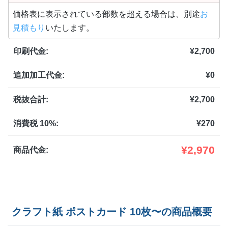
100部
¥
8,393
¥
7,458
@ 83.9
価格表に表示されている部数を超える場合は、別途
お
見積もり
いたします。
110部
¥
9,009
¥
8,008
@ 81.9
印刷代金:
¥
2,700
120部
¥
9,603
¥
8,536
@ 80
追加加工代金:
¥
0
130部
¥
10,208
¥
9,075
@ 78.5
140部
¥
10,802
¥
9,603
税抜合計:
¥
2,700
@ 77.2
150部
¥
11,407
¥
10,142
@ 76
消費税 10%:
¥
270
160部
¥
12,023
¥
10,681
@ 75.1
¥
2,970
商品代金:
170部
¥
12,628
¥
11,220
@ 74.3
180部
¥
12,892
¥
11,462
@ 71.6
クラフト紙 ポストカード 10枚〜の商品概要
190部
¥
13,475
¥
11,979
@ 70.9