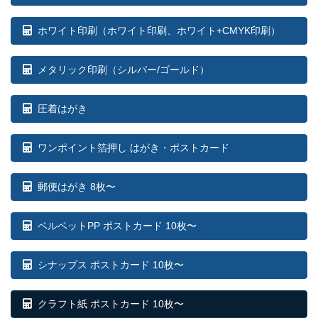
ー
920部
¥
47,971
ホワイト印刷
（ホワイト印刷、ホワイト+CMYK印刷）
ー
930部
¥
47,817
メタリック印刷（シルバー/ゴールド）
ー
940部
¥
48,312
圧着はがき
ー
950部
¥
48,807
ワンポイント箔押し はがき・ポストカード
ー
960部
¥
49,302
ー
970部
¥
49,797
郵便はがき 8枚〜
ー
980部
¥
50,281
ベルベットPP ポストカード 10枚〜
ー
990部
¥
50,776
シナップス ポストカード 10枚〜
ー
1,000部
¥
51,260
クラフト紙 ポストカード 10枚〜