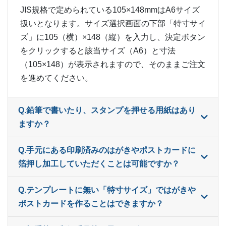
JIS規格で定められている105×148mmはA6サイズ
410部
¥
26,026
¥
23,133
@ 63.5
扱いとなります。サイズ選択画面の下部「特寸サイ
ズ」に105（横）×148（縦）を入力し、決定ボタン
420部
¥
26,598
¥
23,650
@ 63.3
をクリックすると該当サイズ（A6）と寸法
430部
¥
27,181
¥
24,156
（105×148）が表示されますので、そのままご注文
@ 63.2
を進めてください。
440部
¥
27,742
¥
24,662
@ 63.1
450部
¥
28,325
¥
25,179
@ 62.9
Q.鉛筆で書いたり、スタンプを押せる用紙はあり
ますか？
460部
¥
28,908
¥
25,696
@ 62.8
Q.手元にある印刷済みのはがきやポストカードに
470部
¥
29,480
¥
26,202
@ 62.7
箔押し加工していただくことは可能ですか？
480部
¥
30,063
¥
26,719
@ 62.6
Q.テンプレートに無い「特寸サイズ」ではがきや
490部
¥
30,646
¥
27,236
@ 62.5
ポストカードを作ることはできますか？
500部
¥
31,218
¥
27,753
@ 62.4