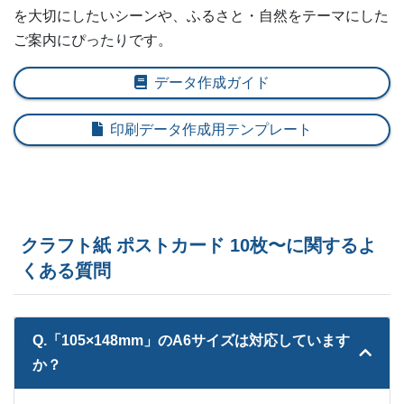
300部
¥
19,921
¥
17,710
@ 66.4
を大切にしたいシーンや、ふるさと・自然をテーマにした
ご案内にぴったりです。
310部
¥
20,515
¥
18,238
@ 66.2
320部
¥
21,109
¥
18,766
データ作成ガイド
@ 66
330部
¥
21,681
¥
19,272
@ 65.7
印刷データ作成用テンプレート
340部
¥
22,264
¥
19,789
@ 65.5
350部
¥
22,858
¥
20,317
@ 65.3
360部
¥
23,441
¥
20,834
@ 65.1
クラフト紙 ポストカード 10枚〜に関するよ
くある質問
370部
¥
23,705
¥
21,076
@ 64.1
380部
¥
24,288
¥
21,582
@ 63.9
Q.「105×148mm」のA6サイズは対応しています
390部
¥
24,860
¥
22,099
@ 63.7
か？
400部
¥
25,443
¥
22,616
@ 63.6