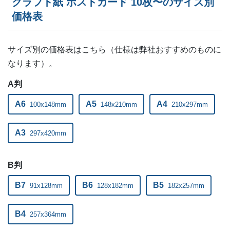
クラフト紙 ポストカード 10枚〜のサイズ別
ー
710部
¥
37,994
価格表
ー
720部
¥
38,511
ー
サイズ別の価格表はこちら（仕様は弊社おすすめのものに
730部
¥
39,028
なります）。
ー
740部
¥
38,995
A判
ー
750部
¥
39,490
A6
A5
A4
100x148mm
148x210mm
210x297mm
ー
760部
¥
39,985
A3
297x420mm
ー
770部
¥
40,491
ー
B判
780部
¥
40,975
ー
B7
B6
B5
91x128mm
128x182mm
182x257mm
790部
¥
41,481
ー
800部
¥
41,998
B4
257x364mm
ー