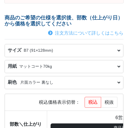
商品のご希望の仕様を選択後、部数（仕上がり日）
から価格を選択してください
注文方法について詳しくはこちら
サイズ
B7 (91×128mm)
用紙
マットコート70kg
刷色
片面カラー 裏なし
税込
税抜
税込価格表示切替：
6営業
部数＼仕上がり
商品発