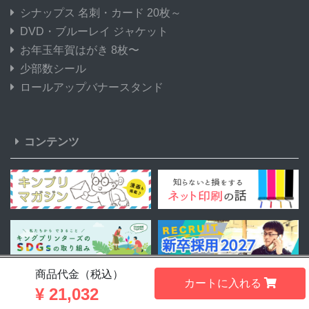
シナップス 名刺・カード 20枚～
DVD・ブルーレイ ジャケット
お年玉年賀はがき 8枚〜
少部数シール
ロールアップバナースタンド
コンテンツ
商品代金（税込）
カートに入れる
¥
21,032