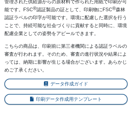
管理された供給源からの原材料で作られた用紙で印刷が可
15,000部
¥
30,71
®
®
能です。FSC
認証製品の証として、印刷物にFSC
森林
認証ラベルの印字が可能です。環境に配慮した選択を行う
15,500部
¥
31,06
ことで、持続可能な社会づくりに貢献すると同時に、環境
16,000部
¥
31,40
配慮企業としての姿勢をアピールできます。
16,500部
¥
31,757
こちらの商品は、印刷前に第三者機関による認証ラベルの
審査が行われます。そのため、審査の進行状況や結果によ
17,000部
¥
32,109
っては、納期に影響が生じる場合がございます。あらかじ
17,500部
¥
32,450
めご了承ください。
18,000部
¥
32,802
データ作成ガイド
18,500部
¥
33,154
印刷データ作成用テンプレート
19,000部
¥
33,495
19,500部
¥
33,847