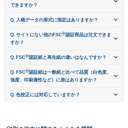
25,000部
¥
37,686
できますか？
25,500部
¥
38,027
Q. 入稿データの形式に指定はありますか？
26,000部
¥
38,379
®
Q. サイトにない他のFSC
認証商品は注文できま
26,500部
¥
38,731
すか？
27,000部
¥
39,072
®
Q. FSC
認証紙と再生紙の違いはなんですか？
27,500部
¥
39,424
®
Q. FSC
︎認証紙は一般紙と比べて品質（白色度、
28,000部
¥
39,776
強度、印刷適性など）に差はありますか？
28,500部
¥
40,117
Q. 色校正には対応していますか？
29,000部
¥
40,469
29,500部
¥
40,821
30,000部
¥
41,162