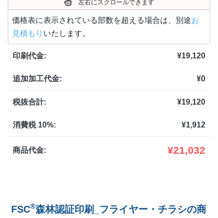
左右にスクロールできます
5,000部
¥
23,980
価格表に表示されている部数を超える場合は、別途
お
見積もり
いたします。
5,500部
¥
24,310
印刷代金:
¥
19,120
6,000部
¥
24,640
追加加工代金:
¥
0
6,500部
¥
24,959
7,000部
¥
25,289
税抜合計:
¥
19,120
7,500部
¥
25,619
消費税 10%:
¥
1,912
8,000部
¥
25,949
¥
21,032
商品代金:
8,500部
¥
26,268
9,000部
¥
26,59
®
FSC
森林認証印刷_フライヤー・チラシの商
9,500部
¥
26,928