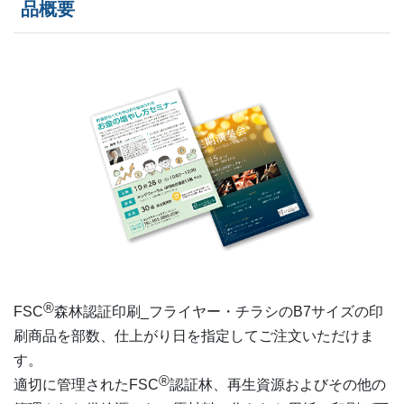
品概要
10,000部
¥
27,258
10,500部
¥
27,588
11,000部
¥
27,918
11,500部
¥
28,270
12,000部
¥
28,622
12,500部
¥
28,963
13,000部
¥
29,315
13,500部
¥
29,667
®
FSC
森林認証印刷_フライヤー・チラシの
B7
サイズの印
刷商品を部数、仕上がり日を指定してご注文いただけま
14,000部
¥
30,019
す。
14,500部
¥
30,360
®
適切に管理されたFSC
認証林、再生資源およびその他の