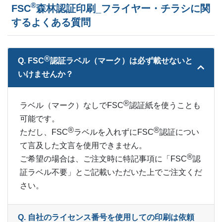
20,000部
¥
34,199
®
FSC
森林認証印刷_フライヤー・チラシに関
するよくある質問
20,500部
¥
34,540
21,000部
¥
34,892
®
Q. FSC
︎認証ラベル（マーク）は必ず載せないと
21,500部
¥
35,244
いけませんか？
22,000部
¥
35,596
®
ラベル（マーク）なしでFSC
認証紙を使うことも
22,500部
¥
35,937
可能です。
®
®
ただし、FSC
ラベルを入れずにFSC
認証につい
23,000部
¥
36,289
て言及した文言を使用できません。
23,500部
®
¥
36,641
ご希望の場合は、ご注文時に特記事項に「FSC
︎認
証ラベル不要」とご記載いただいた上でご注文くだ
24,000部
¥
36,982
さい。
24,500部
¥
37,334
Q. 自社のライセンス番号を使用しての印刷は依頼