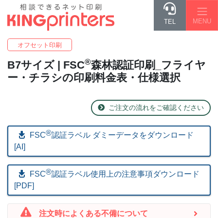
MENU
TEL
オフセット印刷
®
B7
サイズ | FSC
森林認証印刷_フライヤ
ー・チラシの印刷料金表・仕様選択
ご注文の流れをご確認ください
®
FSC
認証ラベル ダミーデータをダウンロード
[AI]
®
FSC
︎認証ラベル使用上の注意事項ダウンロード
[PDF]
注文時によくある不備について