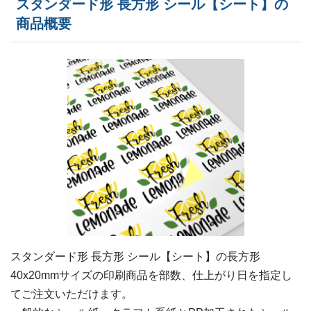
スタンダード形 長方形 シール【シート】の
380部
¥
4,246
¥
3,619
@ 11.2
商品概要
400部
¥
4,466
¥
3,806
@ 11.2
420部
¥
4,532
¥
3,861
@ 10.8
440部
¥
4,587
¥
3,905
@ 10.4
460部
¥
4,653
¥
3,971
@ 10.1
480部
¥
4,719
¥
4,015
@ 9.8
500部
¥
4,917
¥
4,191
@ 9.8
520部
¥
4,950
¥
4,213
@ 9.5
540部
¥
4,994
¥
4,257
@ 9.2
スタンダード形 長方形 シール【シート】の
長方形
40x20mm
サイズの印刷商品を部数、仕上がり日を指定し
560部
¥
5,016
¥
4,279
@ 9
てご注文いただけます。
580部
¥
5,060
¥
4,323
@ 8.7