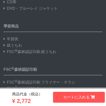
CD帯
DVD・ブルーレイ ジャケット
季節商品
年賀状
紙うちわ
®
FSC
森林認証印刷 紙うちわ
®
FSC
森林認証印刷
®
FSC
森林認証印刷 フライヤー・チラシ
®
FSC
森林認証印刷 ポスター
®
商品代金（税込）
FSC
森林認証印刷 名刺・カード
カートに入れる
¥
2,772
®
FSC
森林認証印刷 折パンフレット