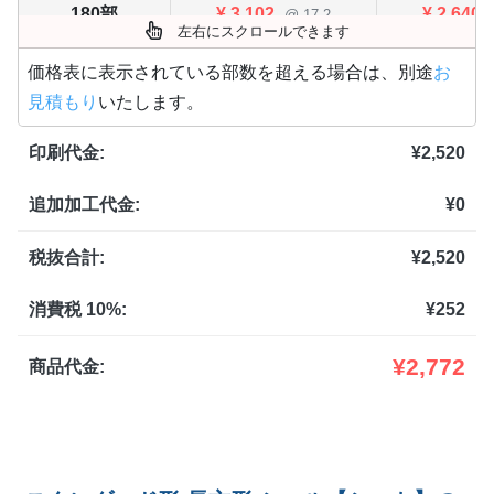
180部
¥
3,102
¥
2,640
@ 17.2
左右にスクロールできます
200部
¥
3,234
¥
2,761
@ 16.2
価格表に表示されている部数を超える場合は、別途
お
見積もり
いたします。
220部
¥
3,333
¥
2,849
@ 15.2
印刷代金:
¥
2,520
240部
¥
3,410
¥
2,904
@ 14.2
追加加工代金:
¥
0
260部
¥
3,531
¥
3,003
@ 13.6
280部
¥
3,630
¥
3,091
税抜合計:
¥
2,520
@ 13
300部
¥
3,861
¥
3,300
@ 12.9
消費税 10%:
¥
252
320部
¥
3,938
¥
3,355
@ 12.3
¥
2,772
商品代金:
340部
¥
4,037
¥
3,443
@ 11.9
360部
¥
4,125
¥
3,520
@ 11.5