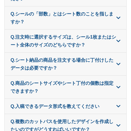
800部
¥
5,973
¥
5,115
@ 7.5
Q.シールの「部数」とはシート数のことを指しま
すか？
820部
¥
6,017
¥
5,159
@ 7.3
840部
¥
6,039
¥
5,181
@ 7.2
Q.注文時に選択するサイズは、シール1枚またはシ
ート全体のサイズのどちらですか？
860部
¥
6,083
¥
5,214
@ 7.1
Q.シート納品の商品を注文する場合に丁付けした
880部
¥
6,105
¥
5,247
@ 6.9
データは必要ですか？
900部
¥
6,314
¥
5,423
@ 7
Q.商品のシートサイズやシート丁付の個数は指定
920部
¥
6,358
¥
5,456
@ 6.9
できますか？
940部
¥
6,402
¥
5,500
@ 6.8
Q.入稿できるデータ形式を教えてください
960部
¥
6,446
¥
5,533
@ 6.7
Q.複数のカットパスを使用したデザインを作成し
980部
¥
6,490
¥
5,566
@ 6.6
たいのですがどうすればいいですか？