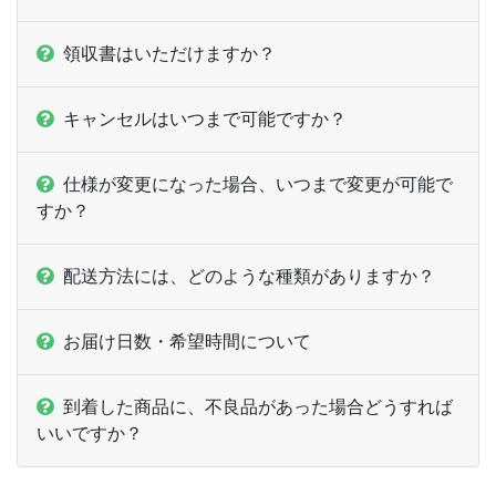
2,000部
¥
7,359
¥
6,446
@ 3.7
領収書はいただけますか？
2,500部
¥
7,557
¥
6,633
@ 3
ー
3,000部
¥
6,798
キャンセルはいつまで可能ですか？
ー
3,500部
¥
7,029
仕様が変更になった場合、いつまで変更が可能で
ー
すか？
4,000部
¥
7,238
ー
4,500部
¥
7,491
配送方法には、どのような種類がありますか？
ー
5,000部
¥
8,052
お届け日数・希望時間について
ー
5,500部
¥
8,327
ー
到着した商品に、不良品があった場合どうすれば
6,000部
¥
8,569
いいですか？
ー
6,500部
¥
8,822