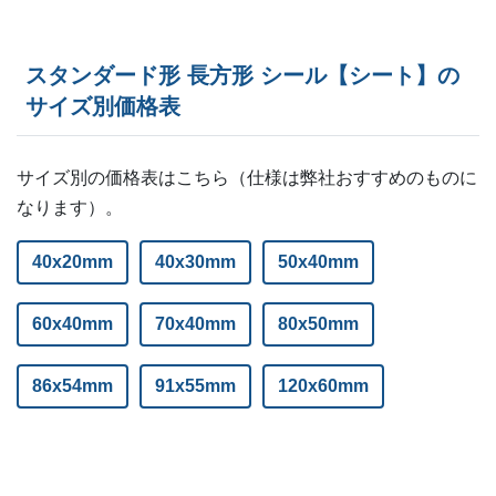
ー
7,000部
¥
9,053
ー
7,500部
¥
9,295
スタンダード形 長方形 シール【シート】の
ー
サイズ別価格表
8,000部
¥
9,504
ー
8,500部
¥
9,768
サイズ別の価格表はこちら（仕様は弊社おすすめのものに
ー
9,000部
¥
10,021
なります）。
ー
ー
9,500部
40x20mm
40x30mm
50x40mm
ー
ー
10,000部
60x40mm
70x40mm
80x50mm
86x54mm
91x55mm
120x60mm