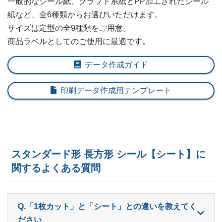
一般的なシール紙、クラフト系紙とPP加工されたシール
紙など、全6種類からお選びいただけます。
600部
¥
5,236
¥
4,466
@ 8.7
サイズは定型の全9種類をご用意。
商品ラベルとしてのご使用に最適です。
620部
¥
5,280
¥
4,510
@ 8.5
640部
¥
5,313
¥
4,532
データ作成ガイド
@ 8.3
660部
¥
5,368
¥
4,587
@ 8.1
印刷データ作成用テンプレート
680部
¥
5,390
¥
4,609
@ 7.9
700部
¥
5,588
¥
4,774
@ 8
720部
¥
5,621
¥
4,807
@ 7.8
スタンダード形 長方形 シール【シート】に
関するよくある質問
740部
¥
5,687
¥
4,862
@ 7.7
760部
¥
5,720
¥
4,906
@ 7.5
Q.「1枚カット」と「シート」との違いを教えてく
780部
¥
5,786
¥
4,950
@ 7.4
ださい