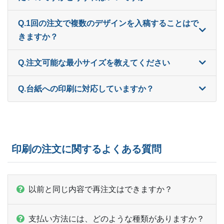
1,000部
¥
6,699
¥
5,753
@ 6.7
Q.1回の注文で複数のデザインを入稿することはで
1,100部
¥
6,787
¥
5,841
@ 6.2
きますか？
1,200部
¥
6,853
¥
5,907
@ 5.7
Q.注文可能な最小サイズを教えてください
1,300部
¥
6,930
¥
5,984
@ 5.3
Q.台紙への印刷に対応していますか？
1,400部
¥
6,985
¥
6,050
@ 5
1,500部
¥
7,062
¥
6,127
@ 4.7
1,600部
¥
7,128
¥
6,193
@ 4.5
印刷の注文に関するよくある質問
1,700部
¥
7,194
¥
6,270
@ 4.2
1,800部
¥
7,238
¥
6,314
以前と同じ内容で再注文はできますか？
@ 4
1,900部
¥
7,304
¥
6,380
@ 3.8
支払い方法には、どのような種類がありますか？