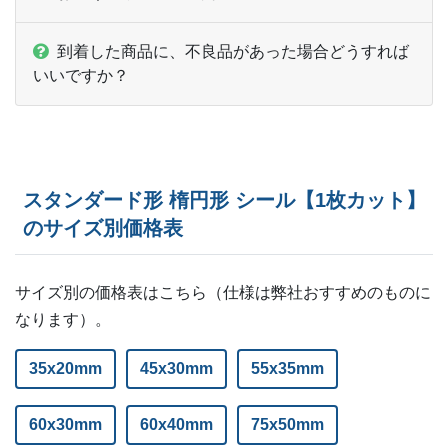
ー
2,000部
¥
12,254
到着した商品に、不良品があった場合どうすれば
ー
2,500部
¥
12,958
いいですか？
ー
ー
3,000部
ー
ー
3,500部
ー
ー
4,000部
スタンダード形 楕円形 シール【1枚カット】
のサイズ別価格表
ー
ー
4,500部
ー
ー
5,000部
サイズ別の価格表はこちら（仕様は弊社おすすめのものに
なります）。
35x20mm
45x30mm
55x35mm
60x30mm
60x40mm
75x50mm