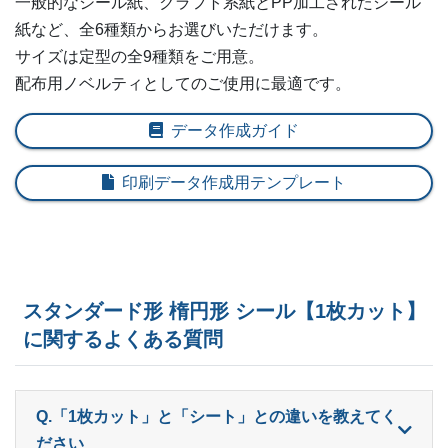
一般的なシール紙、クラフト系紙とPP加工されたシール
紙など、全6種類からお選びいただけます。
600部
¥
8,349
¥
7,128
@ 13.9
サイズは定型の全9種類をご用意。
配布用ノベルティとしてのご使用に最適です。
620部
¥
8,525
¥
7,282
@ 13.8
640部
¥
8,569
¥
7,315
データ作成ガイド
@ 13.4
660部
¥
8,756
¥
7,480
@ 13.3
印刷データ作成用テンプレート
680部
¥
8,932
¥
7,634
@ 13.1
700部
¥
8,998
¥
7,700
@ 12.9
ー
720部
¥
7,843
スタンダード形 楕円形 シール【1枚カット】
に関するよくある質問
ー
740部
¥
8,030
ー
760部
¥
8,195
Q.「1枚カット」と「シート」との違いを教えてく
ー
780部
¥
8,250
ださい