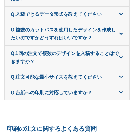
ー
800部
¥
8,448
Q.入稿できるデータ形式を教えてください
ー
820部
¥
8,635
Q.複数のカットパスを使用したデザインを作成し
ー
840部
¥
8,679
たいのですがどうすればいいですか？
ー
860部
¥
8,877
Q.1回の注文で複数のデザインを入稿することはで
ー
きますか？
880部
¥
9,053
ー
900部
¥
9,240
Q.注文可能な最小サイズを教えてください
ー
920部
¥
9,240
Q.台紙への印刷に対応していますか？
ー
940部
¥
9,383
ー
960部
¥
9,504
ー
印刷の注文に関するよくある質問
980部
¥
9,515