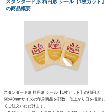
スタンダード形 楕円形 シール【1枚カット】
380部
¥
6,743
¥
5,753
@ 17.7
の商品概要
400部
¥
6,963
¥
5,940
@ 17.4
420部
¥
7,029
¥
5,984
@ 16.7
440部
¥
7,183
¥
6,127
@ 16.3
460部
¥
7,381
¥
6,281
@ 16
480部
¥
7,535
¥
6,424
@ 15.7
500部
¥
7,612
¥
6,479
@ 15.2
520部
¥
7,788
¥
6,633
@ 15
540部
¥
7,964
¥
6,787
@ 14.7
スタンダード形 楕円形 シール【1枚カット】の
楕円形
60x40mm
サイズの印刷商品を部数、仕上がり日を指定し
560部
¥
7,997
¥
6,820
@ 14.3
てご注文いただけます。
580部
¥
8,173
¥
6,974
@ 14.1