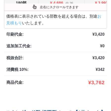
180部
¥
4,686
¥
3,993
@ 26
左右にスクロールできます
200部
¥
4,906
¥
4,180
@ 24.5
価格表に表示されている部数を超える場合は、別途
お
見積もり
いたします。
220部
¥
5,038
¥
4,290
@ 22.9
印刷代金:
¥
3,420
240部
¥
5,258
¥
4,488
@ 21.9
追加加工代金:
¥
0
260部
¥
5,522
¥
4,708
@ 21.2
280部
¥
5,720
¥
4,873
税抜合計:
¥
3,420
@ 20.4
300部
¥
6,061
¥
5,159
@ 20.2
消費税 10%:
¥
342
320部
¥
6,237
¥
5,313
@ 19.5
¥
3,762
商品代金:
340部
¥
6,435
¥
5,489
@ 18.9
360部
¥
6,523
¥
5,566
@ 18.1