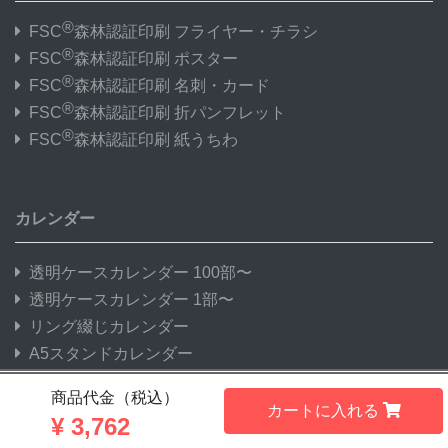
®
FSC
森林認証印刷 フライヤー・チラシ
®
FSC
森林認証印刷 ポスター
®
FSC
森林認証印刷 名刺・カード
®
FSC
森林認証印刷 折パンフレット
®
FSC
森林認証印刷 紙うちわ
カレンダー
透明ケースカレンダー 100部〜
透明ケースカレンダー 1部〜
リング綴じカレンダー
A5スタンドカレンダー
三角柱カレンダー
商品代金（税込）
中綴じ冊子カレンダー
カートに入れる
¥
3,762
プラホルダーカレンダー 25部〜