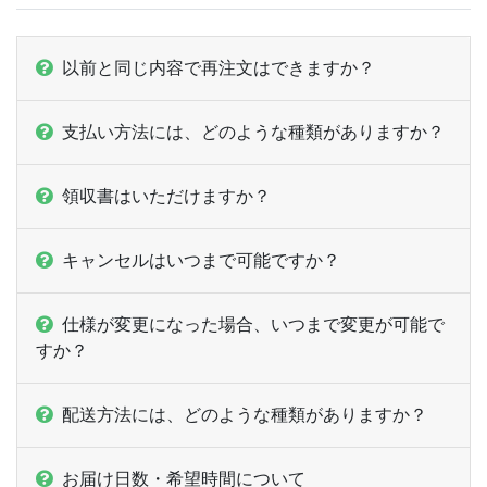
ー
1,000部
¥
9,647
ー
以前と同じ内容で再注文はできますか？
1,100部
¥
9,977
ー
1,200部
¥
10,131
支払い方法には、どのような種類がありますか？
ー
1,300部
¥
10,39
領収書はいただけますか？
ー
1,400部
¥
11,055
ー
キャンセルはいつまで可能ですか？
1,500部
¥
11,286
ー
1,600部
¥
11,539
仕様が変更になった場合、いつまで変更が可能で
すか？
ー
1,700部
¥
11,693
ー
1,800部
¥
11,902
配送方法には、どのような種類がありますか？
ー
1,900部
¥
12,023
お届け日数・希望時間について