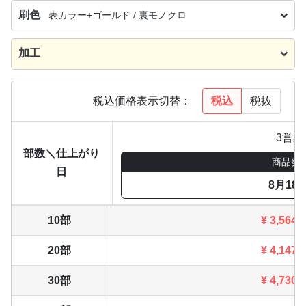
刷色
表カラー+ゴールド / 裏モノクロ
加工
税込
税抜
税込価格表示切替：
3営業
部数＼仕上がり
商品発
日
8月18
10部
¥
3,564
20部
¥
4,147
30部
¥
4,730