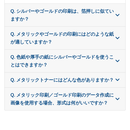
450部
¥
30,294
Q. シルバーやゴールドの印刷は、箔押しに似てい
460部
¥
30,866
ますか？
470部
¥
31,449
Q. メタリックやゴールドの印刷にはどのような紙
が適していますか？
480部
¥
32,252
490部
¥
32,835
Q. 色紙や厚手の紙にシルバーやゴールドを使うこ
とはできますか？
500部
¥
33,275
Q. メタリックトナーにはどんな色がありますか？
Q. メタリック印刷／ゴールド印刷のデータ作成に
画像を使用する場合、形式は何がいいですか？