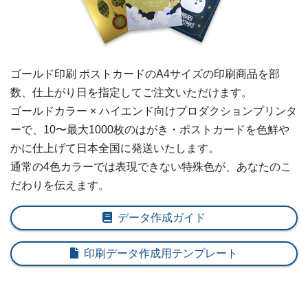
250部
¥
18,656
260部
¥
19,239
ゴールド印刷 ポストカードの
A4
サイズの印刷商品を部
270部
¥
19,822
数、仕上がり日を指定してご注文いただけます。
ゴールドカラー × ハイエンド向けプロダクションプリンタ
280部
¥
20,394
ーで、10〜最大1000枚のはがき・ポストカードを色鮮や
290部
¥
20,977
かに仕上げて日本全国に発送いたします。
通常の4色カラーでは表現できない特殊色が、あなたのこ
300部
¥
21,483
だわりを伝えます。
310部
¥
22,066
データ作成ガイド
320部
¥
22,638
印刷データ作成用テンプレート
330部
¥
23,221
340部
¥
23,804