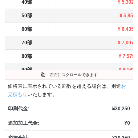
40部
¥
5,302
50部
¥
5,852
60部
¥
6,435
70部
¥
7,007
80部
¥
7,579
90部
¥
8,162
左右にスクロールできます
100部
¥
9,218
価格表に表示されている部数を超える場合は、別途
お
見積もり
いたします。
110部
¥
9,790
印刷代金:
¥
30,250
120部
¥
10,582
追加加工代金:
¥
0
130部
¥
11,154
140部
¥
11,726
税抜合計:
¥
30,250