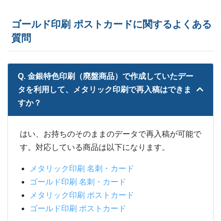
350部
¥
24,376
ゴールド印刷 ポストカードに関するよくある
360部
¥
25,201
質問
370部
¥
25,784
Q. 金銀特色印刷（廃盤商品）で作成していたデー
380部
¥
26,356
タを利用して、メタリック印刷で再入稿はできま
390部
¥
26,939
すか？
400部
¥
27,401
はい、お持ちのそのままのデータで再入稿が可能で
410部
¥
27,984
す。対応している商品は以下になります。
420部
¥
28,567
メタリック印刷 名刺・カード
ゴールド印刷 名刺・カード
430部
¥
29,139
メタリック印刷 ポストカード
ゴールド印刷 ポストカード
440部
¥
29,722