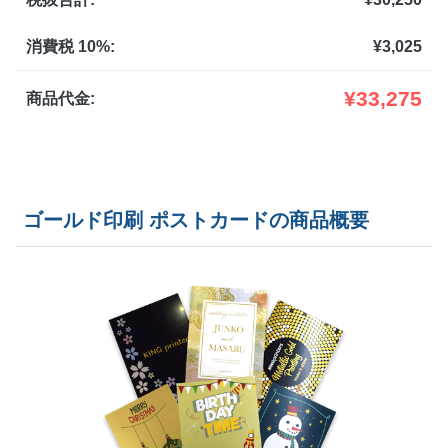
150部
¥
12,210
消費税 10%:
¥
3,025
160部
¥
12,870
¥
33,275
商品代金:
170部
¥
13,530
180部
¥
14,212
ゴールド印刷 ポストカードの商品概要
190部
¥
14,916
200部
¥
15,499
210部
¥
16,082
220部
¥
16,665
230部
¥
17,248
240部
¥
18,073