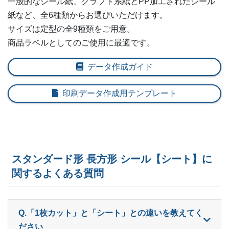
一般的なシール紙、クラフト系紙とPP加工されたシール
紙など、全6種類からお選びいただけます。
ー
600部
¥
10,274
サイズは定型の全9種類をご用意。
ー
商品ラベルとしてのご使用に最適です。
620部
¥
10,538
ー
640部
¥
10,813
データ作成ガイド
ー
660部
¥
10,956
印刷データ作成用テンプレート
ー
680部
¥
11,231
ー
700部
¥
11,495
ー
720部
¥
11,638
スタンダード形 長方形 シール【シート】に
関するよくある質問
ー
740部
¥
11,913
ー
760部
¥
12,188
Q.「1枚カット」と「シート」との違いを教えてく
ー
780部
¥
12,342
ださい