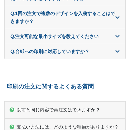
ー
1,000部
¥
14,784
Q.1回の注文で複数のデザインを入稿することはで
ー
1,100部
¥
14,993
きますか？
ー
1,200部
¥
15,169
Q.注文可能な最小サイズを教えてください
ー
ー
1,300部
Q.台紙への印刷に対応していますか？
ー
ー
1,400部
ー
ー
1,500部
ー
ー
1,600部
印刷の注文に関するよくある質問
ー
ー
1,700部
ー
ー
1,800部
以前と同じ内容で再注文はできますか？
ー
ー
1,900部
支払い方法には、どのような種類がありますか？