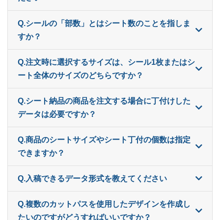
ー
800部
¥
12,606
Q.シールの「部数」とはシート数のことを指しま
ー
すか？
820部
¥
12,870
ー
840部
¥
12,980
Q.注文時に選択するサイズは、シール1枚またはシ
ート全体のサイズのどちらですか？
ー
860部
¥
13,255
ー
Q.シート納品の商品を注文する場合に丁付けした
880部
¥
13,508
データは必要ですか？
ー
900部
¥
13,640
Q.商品のシートサイズやシート丁付の個数は指定
ー
920部
¥
13,882
できますか？
ー
940部
¥
14,146
Q.入稿できるデータ形式を教えてください
ー
960部
¥
14,278
Q.複数のカットパスを使用したデザインを作成し
ー
980部
¥
14,531
たいのですがどうすればいいですか？