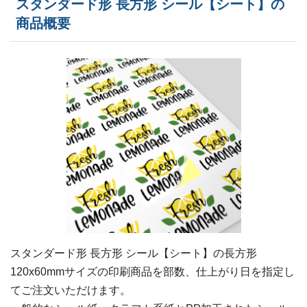
スタンダード形 長方形 シール【シート】の
380部
¥
7,062
商品概要
ー
400部
¥
7,381
ー
420部
¥
7,568
ー
440部
¥
7,854
ー
460部
¥
8,173
ー
480部
¥
8,360
ー
500部
¥
8,668
ー
520部
¥
8,932
ー
540部
¥
9,097
スタンダード形 長方形 シール【シート】の
長方形
ー
120x60mm
サイズの印刷商品を部数、仕上がり日を指定し
560部
¥
9,361
てご注文いただけます。
ー
580部
¥
10,120