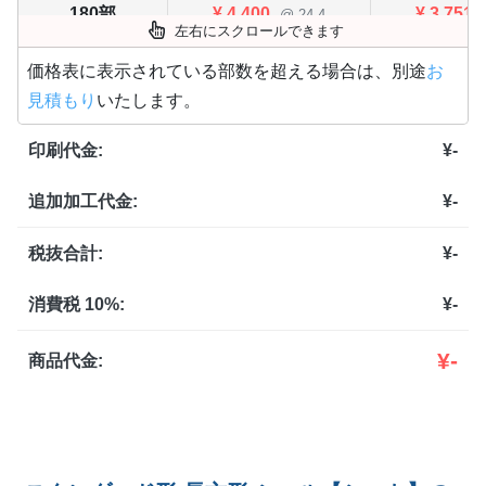
180部
¥
4,400
¥
3,751
@ 24.4
左右にスクロールできます
200部
¥
4,884
¥
4,169
@ 24.4
価格表に表示されている部数を超える場合は、別途
お
見積もり
いたします。
220部
¥
5,247
¥
4,477
@ 23.9
印刷代金:
¥
-
240部
¥
5,544
¥
4,730
@ 23.1
追加加工代金:
¥
-
260部
¥
5,984
¥
5,104
@ 23
280部
¥
6,490
¥
5,533
税抜合計:
¥
-
@ 23.2
300部
¥
6,941
¥
5,918
@ 23.1
消費税 10%:
¥
-
ー
320部
¥
6,204
¥
-
商品代金:
ー
340部
¥
6,523
ー
360部
¥
6,721
ー