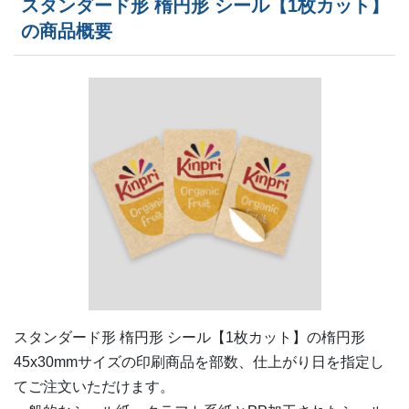
スタンダード形 楕円形 シール【1枚カット】
380部
¥
6,281
¥
5,357
@ 16.5
の商品概要
400部
¥
6,490
¥
5,533
@ 16.2
420部
¥
6,545
¥
5,577
@ 15.6
440部
¥
6,699
¥
5,709
@ 15.2
460部
¥
6,853
¥
5,841
@ 14.9
480部
¥
6,897
¥
5,874
@ 14.4
500部
¥
7,073
¥
6,028
@ 14.1
520部
¥
7,117
¥
6,061
@ 13.7
540部
¥
7,293
¥
6,215
@ 13.5
スタンダード形 楕円形 シール【1枚カット】の
楕円形
45x30mm
サイズの印刷商品を部数、仕上がり日を指定し
560部
¥
7,348
¥
6,270
@ 13.1
てご注文いただけます。
580部
¥
7,524
¥
6,424
@ 13