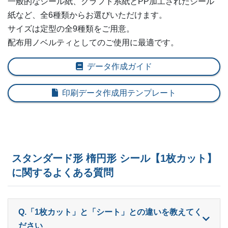
一般的なシール紙、クラフト系紙とPP加工されたシール
紙など、全6種類からお選びいただけます。
600部
¥
7,700
¥
6,567
@ 12.8
サイズは定型の全9種類をご用意。
配布用ノベルティとしてのご使用に最適です。
620部
¥
7,755
¥
6,622
@ 12.5
640部
¥
7,942
¥
6,787
データ作成ガイド
@ 12.4
660部
¥
7,997
¥
6,831
@ 12.1
印刷データ作成用テンプレート
680部
¥
8,162
¥
6,974
@ 12
700部
¥
8,217
¥
7,029
@ 11.7
720部
¥
8,393
¥
7,183
@ 11.7
スタンダード形 楕円形 シール【1枚カット】
に関するよくある質問
740部
¥
8,580
¥
7,337
@ 11.6
760部
¥
8,624
¥
7,381
@ 11.3
Q.「1枚カット」と「シート」との違いを教えてく
780部
¥
8,811
¥
7,546
@ 11.3
ださい