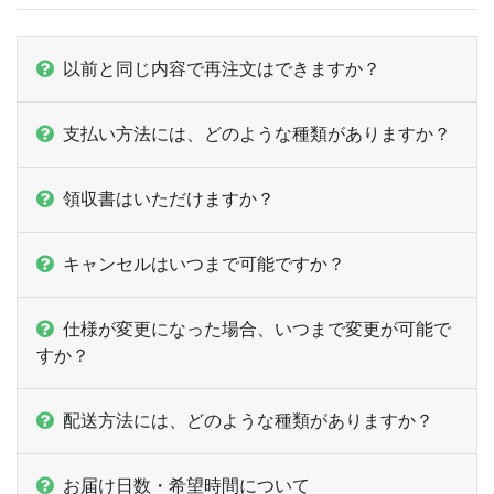
ー
1,000部
¥
8,899
ー
以前と同じ内容で再注文はできますか？
1,100部
¥
9,086
ー
1,200部
¥
9,229
支払い方法には、どのような種類がありますか？
ー
1,300部
¥
9,394
領収書はいただけますか？
ー
1,400部
¥
9,438
ー
キャンセルはいつまで可能ですか？
1,500部
¥
9,581
ー
1,600部
¥
9,757
仕様が変更になった場合、いつまで変更が可能で
すか？
ー
1,700部
¥
10,428
ー
1,800部
¥
10,571
配送方法には、どのような種類がありますか？
ー
1,900部
¥
10,725
お届け日数・希望時間について