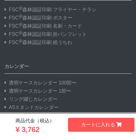
®
FSC
森林認証印刷 フライヤー・チラシ
®
FSC
森林認証印刷 ポスター
®
FSC
森林認証印刷 名刺・カード
®
FSC
森林認証印刷 折パンフレット
®
FSC
森林認証印刷 紙うちわ
カレンダー
透明ケースカレンダー 100部〜
透明ケースカレンダー 1部〜
リング綴じカレンダー
A5スタンドカレンダー
三角柱カレンダー
商品代金（税込）
中綴じ冊子カレンダー
カートに入れる
¥
3,762
プラホルダーカレンダー 25部〜