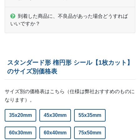
ー
2,000部
¥
10,857
到着した商品に、不良品があった場合どうすれば
ー
2,500部
¥
11,264
いいですか？
ー
3,000部
¥
11,583
ー
3,500部
¥
12,100
ー
ー
4,000部
スタンダード形 楕円形 シール【1枚カット】
のサイズ別価格表
ー
ー
4,500部
ー
ー
5,000部
サイズ別の価格表はこちら（仕様は弊社おすすめのものに
ー
ー
なります）。
5,500部
ー
ー
35x20mm
6,000部
45x30mm
55x35mm
ー
ー
6,500部
60x30mm
60x40mm
75x50mm