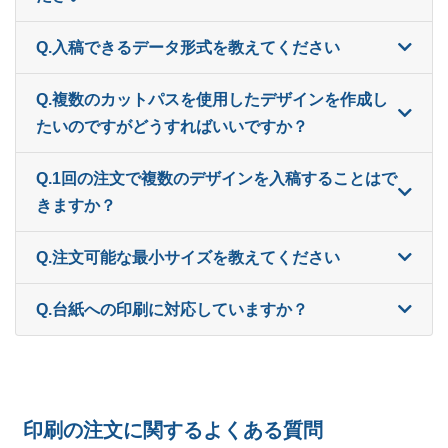
800部
¥
8,855
¥
7,579
@ 11.1
Q.入稿できるデータ形式を教えてください
ー
820部
¥
7,755
Q.複数のカットパスを使用したデザインを作成し
ー
840部
¥
7,799
たいのですがどうすればいいですか？
ー
860部
¥
7,975
Q.1回の注文で複数のデザインを入稿することはで
ー
きますか？
880部
¥
8,151
ー
900部
¥
8,206
Q.注文可能な最小サイズを教えてください
ー
920部
¥
8,382
Q.台紙への印刷に対応していますか？
ー
940部
¥
8,448
ー
960部
¥
8,624
ー
印刷の注文に関するよくある質問
980部
¥
8,679