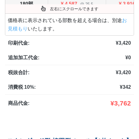
180部
¥
4,587
¥
3,916
@ 25.5
左右にスクロールできます
200部
¥
4,708
¥
4,015
@ 23.5
価格表に表示されている部数を超える場合は、別途
お
見積もり
いたします。
220部
¥
4,906
¥
4,180
@ 22.3
印刷代金:
¥
3,420
240部
¥
5,038
¥
4,290
@ 21
追加加工代金:
¥
0
260部
¥
5,269
¥
4,499
@ 20.3
280部
¥
5,434
¥
4,631
税抜合計:
¥
3,420
@ 19.4
300部
¥
5,764
¥
4,906
@ 19.2
消費税 10%:
¥
342
320部
¥
5,918
¥
5,049
@ 18.5
¥
3,762
商品代金:
340部
¥
6,006
¥
5,126
@ 17.7
360部
¥
6,204
¥
5,280
@ 17.2