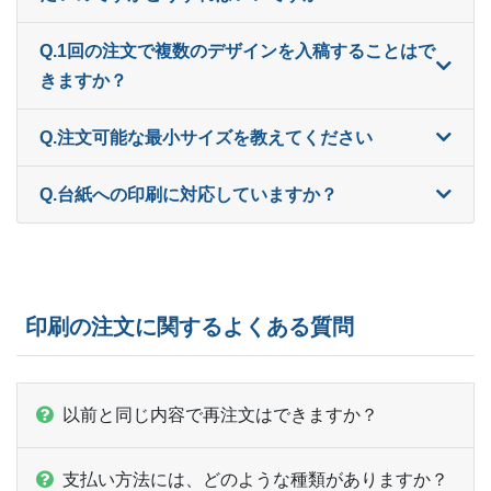
1,000部
¥
7,821
¥
6,710
@ 7.8
Q.1回の注文で複数のデザインを入稿することはで
1,100部
¥
7,887
¥
6,787
@ 7.2
きますか？
1,200部
¥
7,931
¥
6,842
@ 6.6
Q.注文可能な最小サイズを教えてください
1,300部
¥
8,008
¥
6,919
@ 6.2
Q.台紙への印刷に対応していますか？
1,400部
¥
7,920
¥
6,853
@ 5.7
1,500部
¥
7,975
¥
6,919
@ 5.3
ー
1,600部
¥
7,018
印刷の注文に関するよくある質問
ー
1,700部
¥
7,128
ー
1,800部
¥
7,216
以前と同じ内容で再注文はできますか？
ー
1,900部
¥
7,315
支払い方法には、どのような種類がありますか？