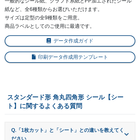
一般的なシール紙、クラフト系紙とPP加工されたシール
紙など、全6種類からお選びいただけます。
600部
¥
6,215
¥
5,302
@ 10.4
サイズは定型の全9種類をご用意。
商品ラベルとしてのご使用に最適です。
620部
¥
6,248
¥
5,335
@ 10.1
640部
¥
6,259
¥
5,346
データ作成ガイド
@ 9.8
660部
¥
6,435
¥
5,500
@ 9.8
印刷データ作成用テンプレート
680部
¥
6,446
¥
5,511
@ 9.5
700部
¥
6,490
¥
5,544
@ 9.3
720部
¥
6,644
¥
5,687
@ 9.2
スタンダード形 角丸四角形 シール【シー
ト】に関するよくある質問
740部
¥
6,677
¥
5,709
@ 9
760部
¥
6,853
¥
5,863
@ 9
Q.「1枚カット」と「シート」との違いを教えてく
780部
¥
6,875
¥
5,885
@ 8.8
ださい