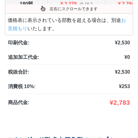
180部
¥
3,278
¥
2,794
@ 18.2
左右にスクロールできます
200部
¥
3,377
¥
2,882
@ 16.9
価格表に表示されている部数を超える場合は、別途
お
見積もり
いたします。
220部
¥
3,553
¥
3,036
@ 16.2
印刷代金:
¥
2,530
240部
¥
3,663
¥
3,124
@ 15.3
追加加工代金:
¥
0
260部
¥
3,806
¥
3,245
@ 14.6
280部
¥
4,026
¥
3,432
税抜合計:
¥
2,530
@ 14.4
300部
¥
4,224
¥
3,597
@ 14.1
消費税 10%:
¥
253
320部
¥
4,323
¥
3,685
@ 13.5
¥
2,783
商品代金:
340部
¥
4,543
¥
3,872
@ 13.4
360部
¥
4,664
¥
3,982
@ 13