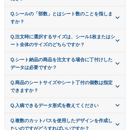
800部
¥
6,886
¥
5,896
@ 8.6
Q.シールの「部数」とはシート数のことを指しま
すか？
820部
¥
7,029
¥
6,028
@ 8.6
840部
¥
7,073
¥
6,061
@ 8.4
Q.注文時に選択するサイズは、シール1枚またはシ
ート全体のサイズのどちらですか？
860部
¥
7,128
¥
6,116
@ 8.3
Q.シート納品の商品を注文する場合に丁付けした
880部
¥
7,315
¥
6,281
@ 8.3
データは必要ですか？
900部
¥
7,370
¥
6,325
@ 8.2
Q.商品のシートサイズやシート丁付の個数は指定
920部
¥
7,513
¥
6,446
@ 8.2
できますか？
940部
¥
7,568
¥
6,490
@ 8.1
Q.入稿できるデータ形式を教えてください
960部
¥
7,612
¥
6,534
@ 7.9
Q.複数のカットパスを使用したデザインを作成し
980部
¥
7,755
¥
6,655
@ 7.9
たいのですがどうすればいいですか？