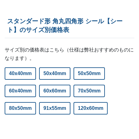
ー
ー
7,000部
ー
ー
7,500部
スタンダード形 角丸四角形 シール【シー
ー
ー
ト】のサイズ別価格表
8,000部
ー
ー
8,500部
サイズ別の価格表はこちら（仕様は弊社おすすめのものに
ー
ー
9,000部
なります）。
ー
ー
9,500部
40x40mm
50x40mm
50x50mm
ー
ー
10,000部
60x40mm
60x60mm
70x50mm
80x50mm
91x55mm
120x60mm