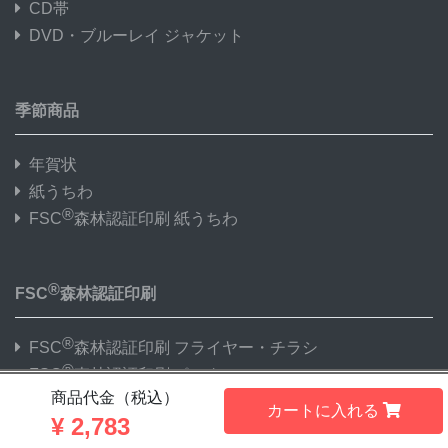
CD帯
DVD・ブルーレイ ジャケット
季節商品
年賀状
紙うちわ
®
FSC
森林認証印刷 紙うちわ
®
FSC
森林認証印刷
®
FSC
森林認証印刷 フライヤー・チラシ
®
FSC
森林認証印刷 ポスター
®
商品代金（税込）
FSC
森林認証印刷 名刺・カード
カートに入れる
¥
2,783
®
FSC
森林認証印刷 折パンフレット