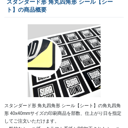
スタンダード形 角丸四角形 シール【シー
380部
¥
4,950
¥
4,213
@ 13
ト】の商品概要
400部
¥
5,093
¥
4,345
@ 12.7
420部
¥
5,170
¥
4,400
@ 12.3
440部
¥
5,368
¥
4,576
@ 12.2
460部
¥
5,456
¥
4,653
@ 11.9
480部
¥
5,533
¥
4,708
@ 11.5
500部
¥
5,753
¥
4,906
@ 11.5
520部
¥
5,775
¥
4,928
@ 11.1
540部
¥
5,819
¥
4,961
@ 10.8
スタンダード形 角丸四角形 シール【シート】の
角丸四角
形 40x40mm
サイズの印刷商品を部数、仕上がり日を指定
560部
¥
5,995
¥
5,115
@ 10.7
してご注文いただけます。
580部
¥
6,039
¥
5,159
@ 10.4