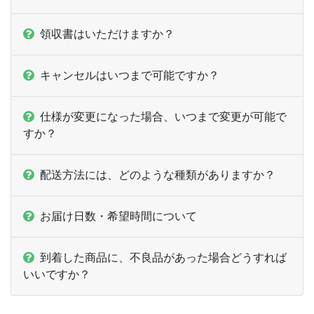
ー
2,000部
¥
7,403
領収書はいただけますか？
ー
2,500部
¥
7,623
ー
3,000部
¥
8,239
キャンセルはいつまで可能ですか？
ー
3,500部
¥
8,514
仕様が変更になった場合、いつまで変更が可能で
ー
すか？
4,000部
¥
8,943
ー
4,500部
¥
9,339
配送方法には、どのような種類がありますか？
ー
5,000部
¥
9,713
お届け日数・希望時間について
ー
ー
5,500部
ー
ー
到着した商品に、不良品があった場合どうすれば
6,000部
いいですか？
ー
ー
6,500部