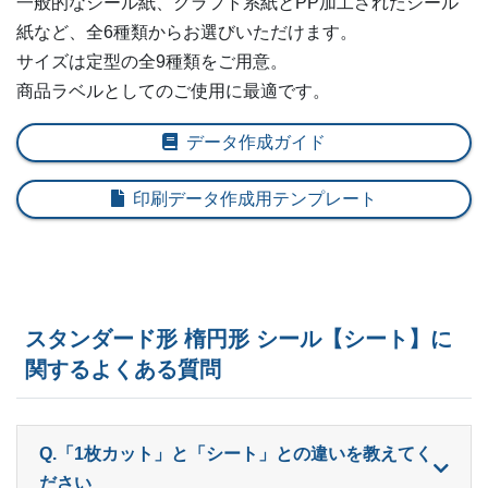
一般的なシール紙、クラフト系紙とPP加工されたシール
紙など、全6種類からお選びいただけます。
ー
600部
¥
8,085
サイズは定型の全9種類をご用意。
ー
商品ラベルとしてのご使用に最適です。
620部
¥
8,250
ー
640部
¥
8,404
データ作成ガイド
ー
660部
¥
8,569
印刷データ作成用テンプレート
ー
680部
¥
8,723
ー
700部
¥
8,899
ー
720部
¥
8,998
スタンダード形 楕円形 シール【シート】に
関するよくある質問
ー
740部
¥
9,240
ー
760部
¥
9,339
Q.「1枚カット」と「シート」との違いを教えてく
ー
780部
¥
9,438
ださい