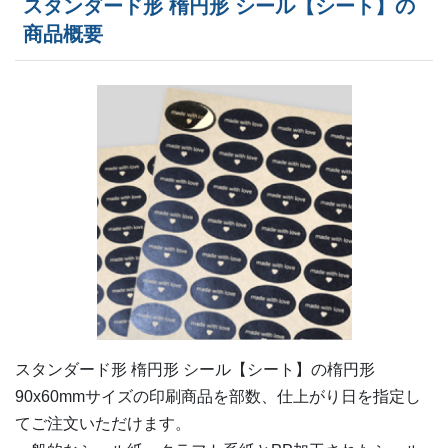
スタンダード形 楕円形 シール【シート】の
380部
¥
6,820
¥
5,819
@ 17.9
商品概要
400部
¥
7,117
¥
6,061
@ 17.8
420部
¥
7,370
¥
6,281
@ 17.5
440部
¥
7,612
¥
6,490
@ 17.3
460部
¥
7,887
¥
6,721
@ 17.1
480部
¥
8,162
¥
6,952
@ 17
500部
¥
8,459
¥
7,205
@ 16.9
ー
520部
¥
7,337
ー
540部
¥
7,502
スタンダード形 楕円形 シール【シート】の
楕円形
ー
90x60mm
サイズの印刷商品を部数、仕上がり日を指定し
560部
¥
7,777
てご注文いただけます。
ー
580部
¥
7,942