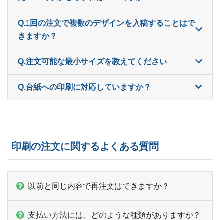
ー
1,000部
¥
11,264
Q.1回の注文で複数のデザインを入稿することはで
ー
1,100部
¥
11,462
きますか？
ー
1,200部
¥
11,605
Q.注文可能な最小サイズを教えてください
ー
1,300部
¥
11,74
Q.台紙への印刷に対応していますか？
ー
1,400部
¥
11,869
ー
1,500部
¥
11,99
ー
1,600部
¥
12,045
印刷の注文に関するよくある質問
ー
1,700部
¥
12,177
ー
1,800部
¥
12,265
以前と同じ内容で再注文はできますか？
ー
ー
1,900部
支払い方法には、どのような種類がありますか？