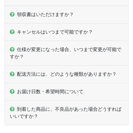
ー
ー
2,000部
領収書はいただけますか？
ー
ー
2,500部
ー
ー
3,000部
キャンセルはいつまで可能ですか？
ー
ー
3,500部
仕様が変更になった場合、いつまで変更が可能で
すか？
配送方法には、どのような種類がありますか？
お届け日数・希望時間について
到着した商品に、不良品があった場合どうすれば
いいですか？