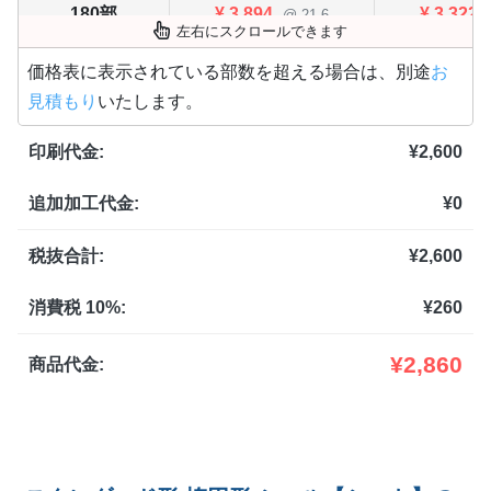
180部
¥
3,894
¥
3,322
@ 21.6
左右にスクロールできます
200部
¥
4,257
¥
3,630
@ 21.3
価格表に表示されている部数を超える場合は、別途
お
見積もり
いたします。
220部
¥
4,488
¥
3,828
@ 20.4
印刷代金:
¥
2,600
240部
¥
4,719
¥
4,026
@ 19.7
追加加工代金:
¥
0
260部
¥
5,016
¥
4,279
@ 19.3
280部
¥
5,313
¥
4,532
税抜合計:
¥
2,600
@ 19
300部
¥
5,687
¥
4,851
@ 19
消費税 10%:
¥
260
320部
¥
5,907
¥
5,038
@ 18.5
¥
2,860
商品代金:
340部
¥
6,160
¥
5,247
@ 18.1
360部
¥
6,413
¥
5,467
@ 17.8