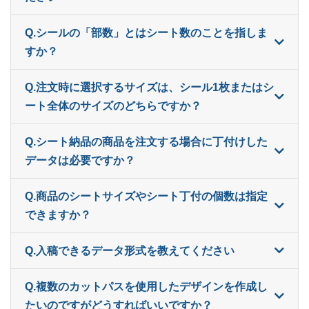
ー
800部
¥
9,548
Q.シールの「部数」とはシート数のことを指しま
ー
すか？
820部
¥
9,658
ー
840部
¥
9,746
Q.注文時に選択するサイズは、シール1枚またはシ
ート全体のサイズのどちらですか？
ー
860部
¥
9,856
ー
Q.シート納品の商品を注文する場合に丁付けした
880部
¥
10,428
データは必要ですか？
ー
900部
¥
10,670
Q.商品のシートサイズやシート丁付の個数は指定
ー
920部
¥
10,879
できますか？
ー
940部
¥
10,989
Q.入稿できるデータ形式を教えてください
ー
960部
¥
11,077
Q.複数のカットパスを使用したデザインを作成し
ー
980部
¥
11,176
たいのですがどうすればいいですか？