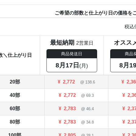
ご希望の部数と仕上がり日の価格を
税込
最短納期
オスス
2営業日
商品発送日
商品
数＼仕上がり日
8月17日
8月1
(月)
20部
¥
2,772
¥
2,3
@ 138.6
40部
¥
2,772
¥
2,3
@ 69.3
60部
¥
2,783
¥
2,3
@ 46.4
80部
¥
2,783
¥
2,3
@ 34.8
100部
¥
2,805
¥
2,3
@ 28.1