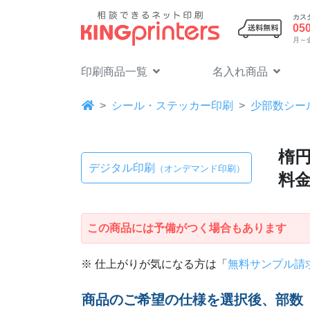
カス
05
月～金 
印刷商品一覧
名入れ商品
シール・ステッカー印刷
少部数シー
楕円
デジタル印刷
（オンデマンド印刷）
料
この商品には予備がつく場合もあります
※ 仕上がりが気になる方は「
無料サンプル請
商品のご希望の仕様を選択後、部数