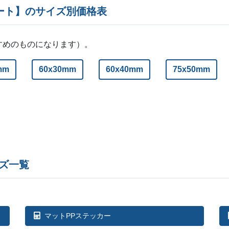
1,600部
¥
7,007
¥
6,0
@ 4.4
ート】のサイズ別価格表
1,700部
¥
7,084
¥
6,1
@ 4.2
すめのものになります）。
1,800部
¥
7,139
¥
6,2
@ 4
1,900部
¥
7,073
¥
6,1
mm
60x30mm
60x40mm
@ 3.7
75x50mm
2,000部
¥
7,117
¥
6,2
@ 3.6
2,500部
¥
7,359
¥
6,4
@ 2.9
ー
3,000部
¥
6,5
ー
3,500部
¥
6,8
ズ一覧
ー
4,000部
¥
6,9
ー
4,500部
¥
7,2
マットPPステッカー
ー
5,000部
¥
7,4