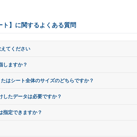
520部
¥
5,027
¥
4,2
@ 9.7
540部
¥
5,082
¥
4,
@ 9.4
シート】に関するよくある質問
560部
¥
5,137
¥
4,3
@ 9.2
580部
¥
5,346
¥
4,5
教えてください
@ 9.2
600部
¥
5,390
¥
4,5
@ 9
指しますか？
620部
¥
5,445
¥
4,6
@ 8.8
またはシート全体のサイズのどちらですか？
640部
¥
5,489
¥
4,6
@ 8.6
付けしたデータは必要ですか？
660部
¥
5,533
¥
4,7
@ 8.4
は指定できますか？
680部
¥
5,731
¥
4,9
@ 8.4
700部
¥
5,786
¥
4,9
@ 8.3