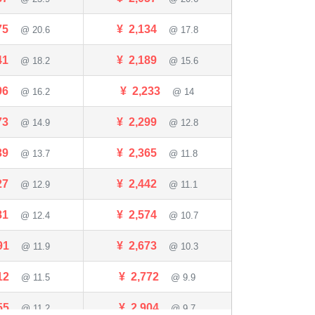
75
¥
2,134
@ 20.6
@ 17.8
41
¥
2,189
@ 18.2
@ 15.6
96
¥
2,233
@ 16.2
@ 14
73
¥
2,299
@ 14.9
@ 12.8
39
¥
2,365
@ 13.7
@ 11.8
27
¥
2,442
@ 12.9
@ 11.1
81
¥
2,574
@ 12.4
@ 10.7
91
¥
2,673
@ 11.9
@ 10.3
12
¥
2,772
@ 11.5
@ 9.9
55
¥
2,904
@ 11.2
@ 9.7