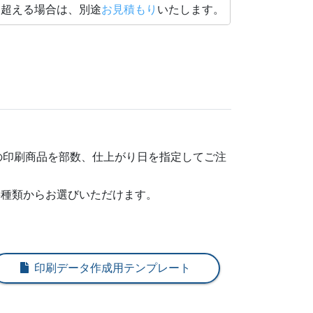
を超える場合は、別途
お見積もり
いたします。
32
¥
2,970
@ 10.7
@ 9.3
08
¥
3,124
@ 10.6
@ 9.2
96
¥
3,201
@ 10.3
@ 8.9
795
¥
3,289
@ 10
@ 8.7
94
¥
3,377
@ 9.7
@ 8.4
の印刷商品を部数、仕上がり日を指定してご注
49
¥
3,421
@ 9.4
@ 8.1
6種類からお選びいただけます。
82
¥
3,454
@ 9.1
@ 7.9
158
¥
3,608
@ 9
@ 7.8
印刷データ作成用テンプレート
91
¥
3,641
@ 8.7
@ 7.6
57
¥
3,696
@ 8.5
@ 7.4