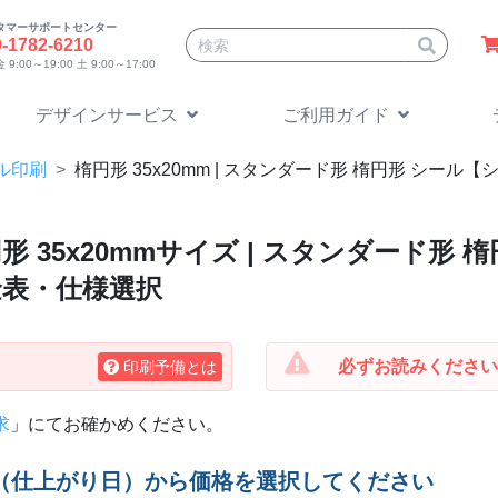
タマーサポートセンター
サイト内検索
0-1782-6210
9:00～19:00 土 9:00～17:00
デザインサービス
ご利用ガイド
ル印刷
楕円形 35x20mm
| スタンダード形 楕円形 シール
形 35x20mm
サイズ | スタンダード形 
金表・仕様選択
必ずお読みください
印刷予備とは
求
」にてお確かめください。
（仕上がり日）から価格を選択してください