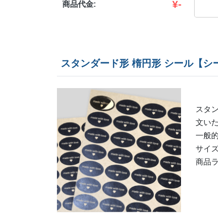
¥
-
商品代金:
スタンダード形 楕円形 シール【シ
スタン
文い
一般
サイ
商品