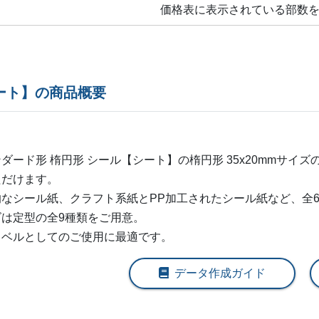
価格表に表示されている部数
320部
¥
4,026
¥
3,4
@ 12.6
340部
¥
4,235
¥
3,6
@ 12.5
360部
¥
4,334
¥
3,6
@ 12
ート】の商品概要
380部
¥
4,455
¥
3,
@ 11.7
400部
¥
4,576
¥
3,8
@ 11.4
ダード形 楕円形 シール【シート】の
楕円形 35x20mm
サイズ
ただけます。
420部
¥
4,631
¥
3,9
@ 11
的なシール紙、クラフト系紙とPP加工されたシール紙など、全
440部
¥
4,675
¥
3,9
@ 10.6
ズは定型の全9種類をご用意。
ラベルとしてのご使用に最適です。
460部
¥
4,884
¥
4,
@ 10.6
データ作成ガイド
480部
¥
4,928
¥
4,1
@ 10.3
500部
¥
4,994
¥
4,2
@ 10