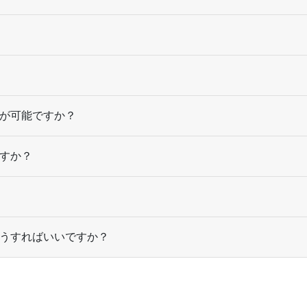
920部
¥
6,446
¥
5,
@ 7
940部
¥
6,479
¥
5,5
@ 6.9
960部
¥
6,490
¥
5,5
@ 6.8
980部
¥
6,534
¥
5,6
@ 6.7
が可能ですか？
1,000部
¥
6,545
¥
5,6
@ 6.5
すか？
1,100部
¥
6,644
¥
5,7
@ 6
1,200部
¥
6,721
¥
5,7
@ 5.6
1,300部
¥
6,809
¥
5,8
@ 5.2
うすればいいですか？
1,400部
¥
6,875
¥
5,9
@ 4.9
1,500部
¥
6,952
¥
6,
@ 4.6