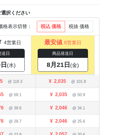
ご選択ください
税込
価格
税抜
価格
価格表示切替：
メ
最安値
4営業日
6営業日
発送日
商品発送日
9日
8月21日
(水)
(金)
65
¥
2,035
@ 118.3
@ 101.8
65
¥
2,035
@ 59.1
@ 50.9
76
¥
2,046
@ 39.6
@ 34.1
76
¥
2,046
@ 29.7
@ 25.6
87
¥
2,057
@ 23.9
@ 20.6