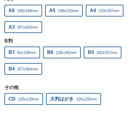
A6
A5
A4
100x148mm
148x210mm
210x297mm
A3
297x420mm
B判
B7
B6
B5
91x128mm
128x182mm
182x257mm
B4
257x364mm
その他
CD
大判はがき
120x120mm
120x235mm