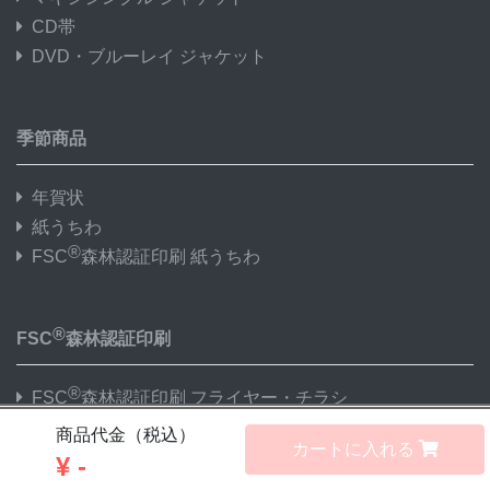
CD帯
DVD・ブルーレイ ジャケット
季節商品
年賀状
紙うちわ
®
FSC
森林認証印刷 紙うちわ
®
FSC
森林認証印刷
®
FSC
森林認証印刷 フライヤー・チラシ
®
FSC
森林認証印刷 ポスター
商品代金（税込）
カートに入れる
®
FSC
森林認証印刷 名刺・カード
¥
-
®
FSC
森林認証印刷 折パンフレット