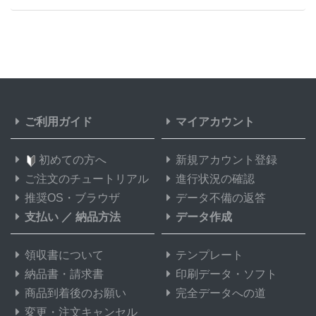
ご利用ガイド
マイアカウント
初めての方へ
新規アカウント登録
ご注文のチュートリアル
進行状況の確認
推奨OS・ブラウザ
データ不備の返答
支払い
／
納品方法
データ作成
領収書について
テンプレート
納品書・請求書
印刷データ・ソフト
商品到着後のお願い
完全データへの道
変更・注文キャンセル