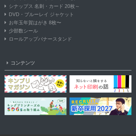
シナップス 名刺・カード 20枚～
DVD・ブルーレイ ジャケット
お年玉年賀はがき 8枚〜
少部数シール
ロールアップバナースタンド
コンテンツ