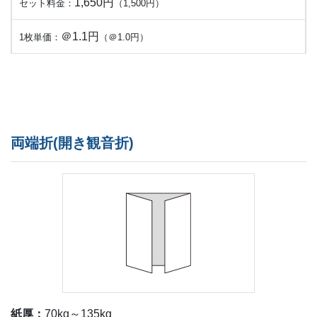
1,650円
セット料金：
（1,500円）
＠1.1円
1枚単価：
（＠1.0円）
両端折(開き観音折)
紙厚：
70kg～135kg