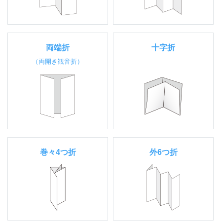
両端折
十字折
（両開き観音折）
巻々4つ折
外6つ折