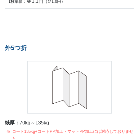
＠1.1円
1枚単価：
（＠1.0円）
外5つ折
紙厚：
70kg～135kg
コート135kg+コートPP加工・マットPP加工には対応しておりませ
ん