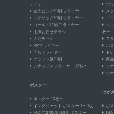
チラシ
ホワ
蛍光ピンク印刷 フライヤー
メタ
メタリック印刷 フライヤー
ゴー
ゴールド印刷 フライヤー
ベル
用紙お任せチラシ
枚〜
大判チラシ
スタ
PPフライヤー
ホロ
円形フライヤー
トレ
クラフト紙印刷
商品
シナップスフライヤー 10枚〜
シナ
シナ
ポスター
はが
ポスター 10枚〜
インクジェット ポスター 1〜9枚
ポス
®
FSC
森林認証印刷 ポスター
DM