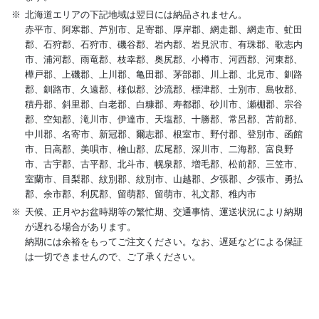
北海道エリアの下記地域は翌日には納品されません。
赤平市、阿寒郡、芦別市、足寄郡、厚岸郡、網走郡、網走市、虻田
郡、石狩郡、石狩市、磯谷郡、岩内郡、岩見沢市、有珠郡、歌志内
市、浦河郡、雨竜郡、枝幸郡、奥尻郡、小樽市、河西郡、河東郡、
樺戸郡、上磯郡、上川郡、亀田郡、茅部郡、川上郡、北見市、釧路
郡、釧路市、久遠郡、様似郡、沙流郡、標津郡、士別市、島牧郡、
積丹郡、斜里郡、白老郡、白糠郡、寿都郡、砂川市、瀬棚郡、宗谷
郡、空知郡、滝川市、伊達市、天塩郡、十勝郡、常呂郡、苫前郡、
中川郡、名寄市、新冠郡、爾志郡、根室市、野付郡、登別市、函館
市、日高郡、美唄市、檜山郡、広尾郡、深川市、二海郡、富良野
市、古宇郡、古平郡、北斗市、幌泉郡、増毛郡、松前郡、三笠市、
室蘭市、目梨郡、紋別郡、紋別市、山越郡、夕張郡、夕張市、勇払
郡、余市郡、利尻郡、留萌郡、留萌市、礼文郡、稚内市
天候、正月やお盆時期等の繁忙期、交通事情、運送状況により納期
が遅れる場合があります。
納期には余裕をもってご注文ください。なお、遅延などによる保証
は一切できませんので、ご了承ください。