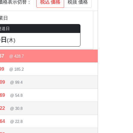
税込
価格
税抜
価格
価格表示切替：
業日
発送日
0日
(木)
67
@ 428.7
99
@ 185.2
709
@ 99.4
769
@ 54.8
622
@ 30.8
464
@ 22.8