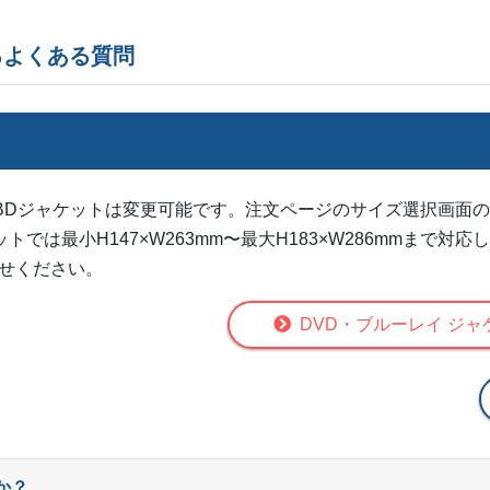
るよくある質問
・BDジャケットは変更可能です。注文ページのサイズ選択画面
トでは最小H147×W263mm〜最大H183×W286mmまで
せください。
DVD・ブルーレイ ジャ
か？