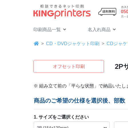
カス
05
月～金 
印刷商品一覧
名入れ商品
CD・DVDジャケット印刷
CDジャ
2P
オフセット印刷
※ 組み立て前の「平らな状態」で納品いたし
商品のご希望の仕様を選択後、部数
1. サイズをご選択ください
2P (154×120mm)