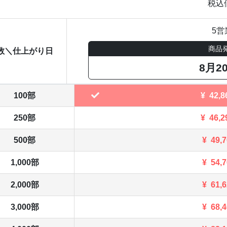
税込
5営
商品
数＼仕上がり日
8月2
100部
¥
42,8
250部
¥
46,2
500部
¥
49,
1,000部
¥
54,
2,000部
¥
61,
3,000部
¥
68,