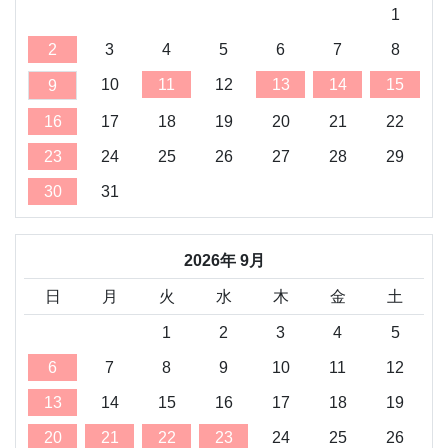
「紙うちわ早割キャンペーン」を実施します【〜
1
5/31（日）まで】
2
3
4
5
6
7
8
2026-04-27
10
11
12
13
14
15
9
「初回限定！0円お試しキャンペーンのお知らせ」
16
17
18
19
20
21
22
を実施します【〜5/31（日）まで】
23
24
25
26
27
28
29
2026-04-14
30
31
ゴールデンウィーク期間中の営業について
2026-04-09
無料サンプル体験＆500pt GETキャンペーンのお知
2026年 9月
らせ【〜4/29（水）まで】
日
月
火
水
木
金
土
過去の更新履歴はこちら
1
2
3
4
5
6
7
8
9
10
11
12
13
14
15
16
17
18
19
20
21
22
23
24
25
26