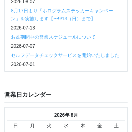
2026-08-07
8月17日より「ホログラムステッカーキャンペー
ン」を実施します【〜9/13（日）まで】
2026-07-13
お盆期間中の営業スケジュールについて
2026-07-07
セルフデータチェックサービスを開始いたしました
2026-07-01
「在庫紙一掃 チラシ印刷特価キャンペーン」のお
知らせ
2026-06-09
営業日カレンダー
印刷設備増設のお知らせ
2026-06-01
2026年 8月
「特殊トナー印刷キャンペーン」のお知らせ
日
月
火
水
木
金
土
2026-05-11