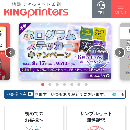
MENU
TEL
お客様の声
でとても助かります。いつもありがとうございます。
もう何年も
初めての
サンプルセット
お客様へ
無料
請求