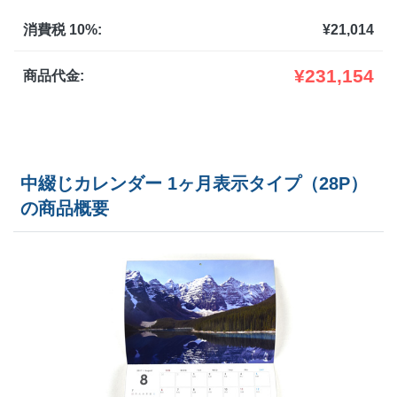
1,500部
¥
390,940
消費税 10%:
¥
21,014
1,600部
¥
404,77
¥
231,154
商品代金:
1,700部
¥
418,077
1,800部
¥
430,980
中綴じカレンダー 1ヶ月表示タイプ（28P）
1,900部
¥
443,498
の商品概要
2,000部
¥
455,455
2,500部
¥
530,310
3,000部
¥
606,628