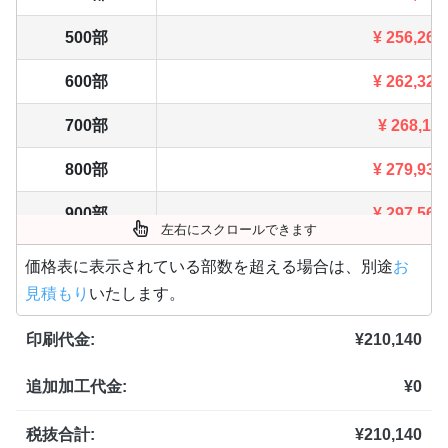
500部
¥
256,267
600部
¥
262,328
700部
¥
268,10
800部
¥
279,939
900部
¥
297,561
左右にスクロールできます
1,000部
¥
314,886
価格表に表示されている部数を超える場合は、別途
お
見積もり
いたします。
1,100部
¥
331,001
印刷代金:
¥
210,140
1,200部
¥
346,74
追加加工代金:
¥
0
1,300部
¥
361,922
1,400部
¥
376,706
税抜合計:
¥
210,140