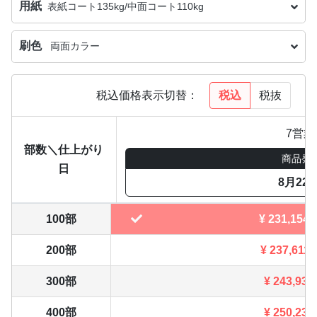
用紙
表紙コート135kg/中面コート110kg
刷色
両面カラー
税込
税抜
税込価格表示切替：
7営業
部数＼仕上がり
商品発
日
8月22
100部
¥
231,154
200部
¥
237,611
300部
¥
243,936
400部
¥
250,239