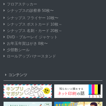
フロアステッカー
シナップスの診察券 50枚〜
シナップス フライヤー 10枚〜
シナップス ポストカード 10枚～
シナップス 名刺・カード 20枚～
DVD・ブルーレイ ジャケット
お年玉年賀はがき 8枚〜
少部数シール
ロールアップバナースタンド
コンテンツ