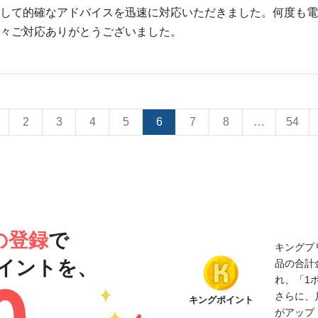
して的確なアドバイスを迅速に対応いただきました。何度も電
々ご対応ありがとうございました。
2
3
4
5
6
7
8
…
54
の登録
で
キングプ
イントを、
品の合計
れ、「1
さらに、
キングポイント
がアップ