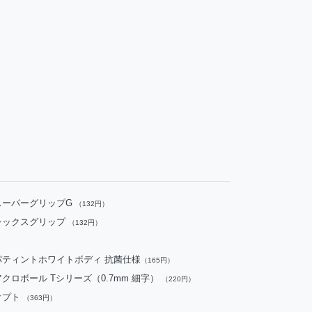
スーパーグリップG
（132円）
レックスグリップ
（132円）
パティントホワイトボディ 抗菌仕様
（165円）
アクロボール Tシリーズ（0.7mm 細字）
（220円）
オプト
（363円）