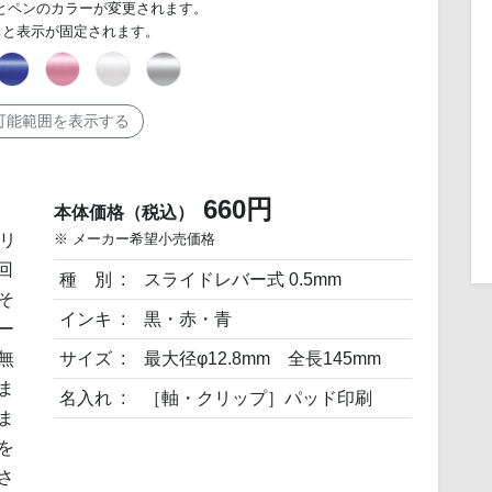
とペンのカラーが変更されます。
ると表示が固定されます。
可能範囲を表示する
660円
本体価格（税込）
フリ
※ メーカー希望小売価格
回
種 別
スライドレバー式 0.5mm
そ
インキ
黒・赤・青
ー
無
サイズ
最大径φ12.8mm 全長145mm
ま
名入れ
［軸・クリップ］パッド印刷
ま
を
さ