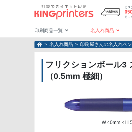
カス
05
月～金 
印刷商品一覧
名入れ商品
名入れ商品
印刷屋さんの名入れペン
フリクションボール3 
（0.5mm 極細）
W 40mm ×