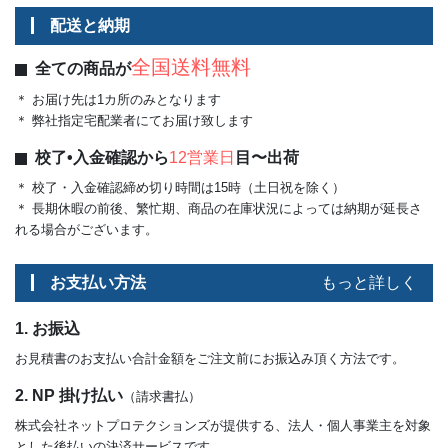
配送と納期
全国送料無料
全ての商品が
＊ お届け先は1カ所のみとなります
＊ 弊社指定宅配業者にてお届け致します
校了•入金確認から
12営業日
目〜出荷
＊ 校了・入金確認締め切り時間は15時（土日祝を除く）
＊ 長期休暇の前後、繁忙期、商品の在庫状況によっては納期が延長さ
れる場合がございます。
お支払い方法
もっと詳しく
1. お振込
お見積書のお支払い合計金額をご注文前にお振込み頂く方法です。
2. NP 掛け払い
（請求書払）
株式会社ネットプロテクションズが提供する、法人・個人事業主を対象
とした後払いの決済サービスです。