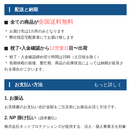
配送と納期
全国送料無料
全ての商品が
＊ お届け先は1カ所のみとなります
＊ 弊社指定宅配業者にてお届け致します
校了•入金確認から
12営業日
目〜出荷
＊ 校了・入金確認締め切り時間は15時（土日祝を除く）
＊ 長期休暇の前後、繁忙期、商品の在庫状況によっては納期が延長さ
れる場合がございます。
お支払い方法
もっと詳しく
1. お振込
お見積書のお支払い合計金額をご注文前にお振込み頂く方法です。
2. NP 掛け払い
（請求書払）
株式会社ネットプロテクションズが提供する、法人・個人事業主を対象