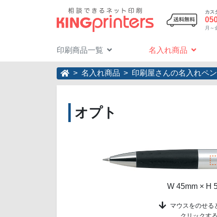
カス
05
月～金 
印刷商品一覧
名入れ商品
名入れ商品
印刷屋さんの名入れペン
オプト
W 45mm ×
マウスをのせる
クリックす