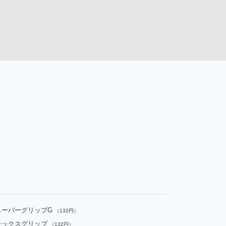
スーパーグリップG
（132円）
レックスグリップ
（132円）