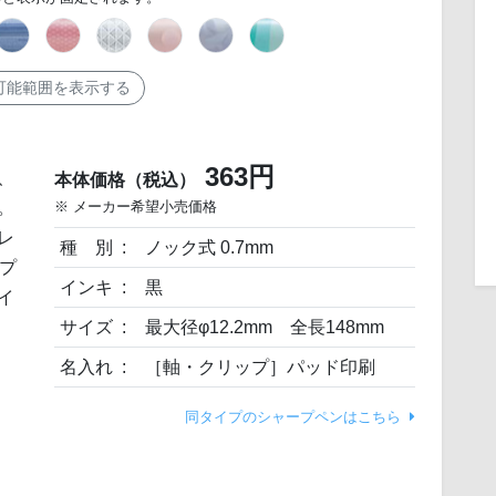
可能範囲を表示する
363円
、
本体価格（税込）
。
※ メーカー希望小売価格
レ
種 別
ノック式 0.7mm
プ
インキ
黒
イ
サイズ
最大径φ12.2mm 全長148mm
名入れ
［軸・クリップ］パッド印刷
同タイプのシャープペンはこちら