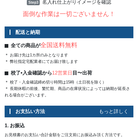
名入れ仕上がりイメージを確認
Step3
面倒な作業は一切ございません！
配送と納期
全国送料無料
全ての商品が
＊ お届け先は1カ所のみとなります
＊ 弊社指定宅配業者にてお届け致します
校了•入金確認から
12営業日
目〜出荷
＊ 校了・入金確認締め切り時間は15時（土日祝を除く）
＊ 長期休暇の前後、繁忙期、商品の在庫状況によっては納期が延長さ
れる場合がございます。
お支払い方法
もっと詳しく
1. お振込
お見積書のお支払い合計金額をご注文前にお振込み頂く方法です。