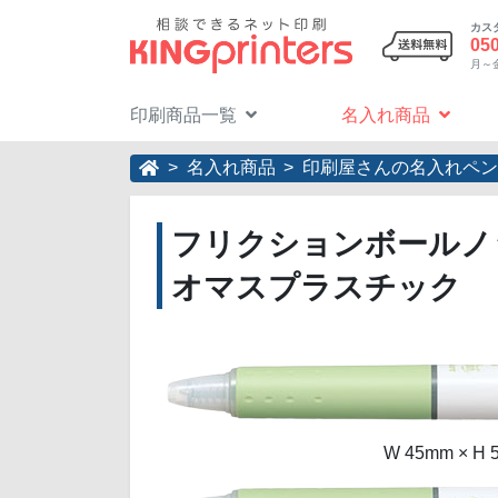
カス
05
月～金 
印刷商品一覧
名入れ商品
名入れ商品
印刷屋さんの名入れペン
フリクションボールノッ
オマスプラスチック
W 45mm ×