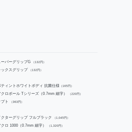
スーパーグリップG
（132円）
レックスグリップ
（132円）
パティントホワイトボディ 抗菌仕様
（165円）
アクロボール Tシリーズ（0.7mm 細字）
（220円）
オプト
（363円）
ドクターグリップ フルブラック
（1,045円）
クロ 1000（0.7mm 細字）
（1,320円）