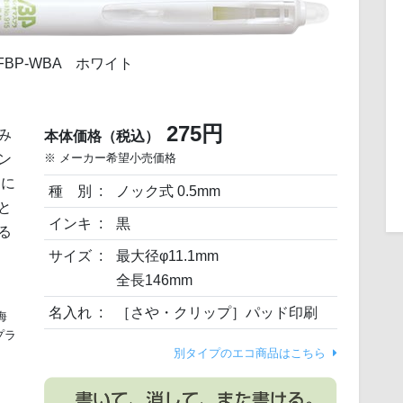
EFBP-WBA ホワイト
275円
み
本体価格（税込）
ン
※ メーカー希望小売価格
部に
種 別
ノック式 0.5mm
と
インキ
黒
る
サイズ
最大径φ11.1mm
全長146mm
名入れ
［さや・クリップ］パッド印刷
海
プラ
別タイプのエコ商品はこちら