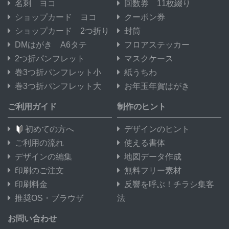
名刺 ヨコ
回数券 11枚綴り
ショップカード ヨコ
クーポン券
ショップカード 2つ折り
封筒
DMはがき A6タテ
フロアステッカー
2つ折パンフレット
マスクケース
巻3つ折パンフレット小
紙うちわ
巻3つ折パンフレット大
お年玉年賀はがき
ご利用ガイド
制作のヒント
初めての方へ
デザインのヒント
ご利用の流れ
使える書体
デザインの編集
地図データ作成
印刷のご注文
無料フリー素材
印刷料金
反響を呼ぶ！チラシ集客
推奨OS・ブラウザ
法
お問い合わせ