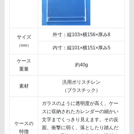
外寸：縦103×横156×厚み8
サイズ
（mm）
内寸：縦101×横151×厚み5
ケース
約40g
重量
汎用ポリスチレン
素材
（プラスチック）
ガラスのように透明度が高く、ケー
スに収納されたカレンダーの細かい
文字までくっきり見えます。その反
ケースの
面、衝撃に弱く、落としたり踏んだ
特徴