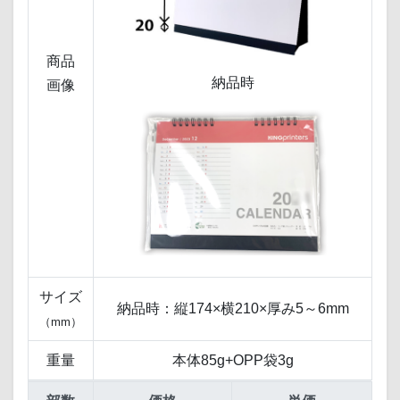
商品
納品時
画像
サイズ
納品時：縦174×横210×厚み5～6mm
（mm）
重量
本体85g+OPP袋3g