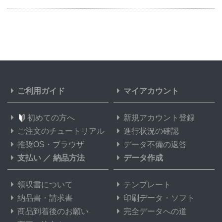
ご利用ガイド
マイアカウント
初めての方へ
新規アカウント登録
ご注文のチュートリアル
進行状況の確認
推奨OS・ブラウザ
データ不備の返答
支払い
／
納品方法
データ作成
領収書について
テンプレート
納品書・請求書
印刷データ・ソフト
商品到着後のお願い
完全データへの道