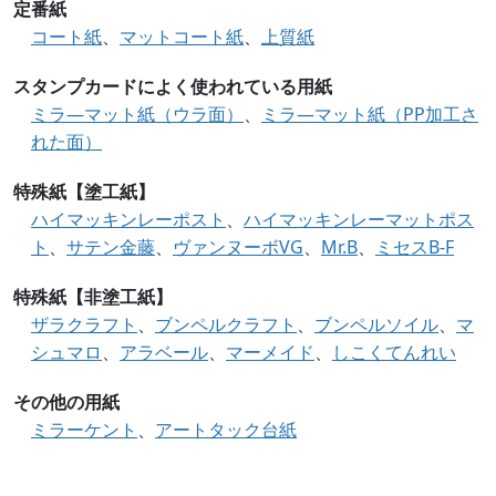
定番紙
コート紙
、
マットコート紙
、
上質紙
スタンプカードによく使われている用紙
ミラ—マット紙（ウラ面）
、
ミラ—マット紙（PP加工さ
れた面）
特殊紙【塗工紙】
ハイマッキンレーポスト
、
ハイマッキンレーマットポス
ト
、
サテン金藤
、
ヴァンヌーボVG
、
Mr.B
、
ミセスB-F
特殊紙【非塗工紙】
ザラクラフト
、
ブンペルクラフト
、
ブンペルソイル
、
マ
シュマロ
、
アラベール
、
マーメイド
、
しこくてんれい
その他の用紙
ミラーケント
、
アートタック台紙