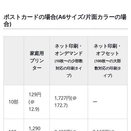
ポストカードの場合(A6サイズ/片面カラーの場
合)
ネット印刷・
ネット印刷・
家庭用
オンデマンド
オフセット
プリン
(10枚〜の少部数
(100枚〜の大部
ター
対応の印刷タイ
数対応の印刷タ
プ)
イプ)
129円
1,727円(＠
10部
(＠
ー
172.7)
12.9)
1,290