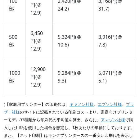
100
2,420円(＠
3,168円(＠
円(＠
部
24.2)
31.7)
12.9)
6,450
500
5,324円(＠
3,916円(＠
円(＠
部
10.6)
7.8)
12.9)
12,900
1000
9,284円(＠
5,071円(＠
円(＠
部
9.3)
5.1)
12.9)
(【家庭用プリンター】の印刷代は、
キヤノン社様
、
エプソン社様
、
ブラ
ザー社様
のサイトに記載されている印刷コストより、家庭向けプリンタ
ーモデル33種類から印刷代の平均値を算出。さらに、
アマゾン社様
で購
入した用紙を使用した場合を想定し、1枚あたりの単価にしております。
また、【ネット印刷】はキングプリンターズの一番安い印刷代を表示し