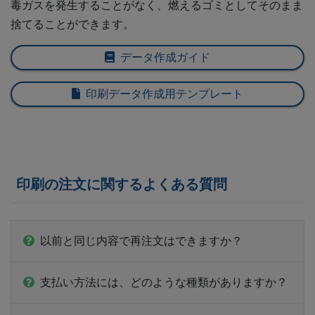
毒ガスを発生することがなく、燃えるゴミとしてそのまま
捨てることができます。
13,000部
¥
295,944
14,000部
¥
314,182
データ作成ガイド
15,000部
¥
332,420
印刷データ作成用テンプレート
16,000部
¥
349,294
17,000部
¥
366,025
18,000部
¥
383,031
印刷の注文に関するよくある質問
19,000部
¥
399,76
以前と同じ内容で再注文はできますか？
20,000部
¥
416,614
21,000部
¥
433,345
支払い方法には、どのような種類がありますか？
22,000部
¥
450,219