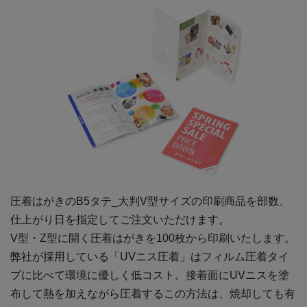
6,000部
¥
170,467
6,500部
¥
180,070
7,000部
¥
189,794
7,500部
¥
199,672
8,000部
¥
209,418
8,500部
¥
219,010
9,000部
¥
226,545
圧着はがきの
B5タテ_大判V型
サイズの印刷商品を部数、
9,500部
¥
233,959
仕上がり日を指定してご注文いただけます。
V型・Z型に開く圧着はがきを100枚から印刷いたします。
10,000部
¥
241,362
弊社が採用している「UVニス圧着」はフィルム圧着タイ
11,000部
¥
259,611
プに比べて環境に優しく低コスト。接着面にUVニスを塗
布して熱を加えながら圧着するこの方法は、焼却しても有
12,000部
¥
277,838