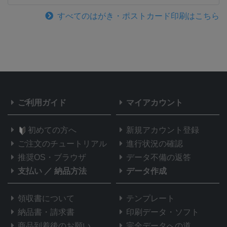
すべてのはがき・ポストカード印刷はこちら
ご利用ガイド
マイアカウント
初めての方へ
新規アカウント登録
ご注文のチュートリアル
進行状況の確認
推奨OS・ブラウザ
データ不備の返答
支払い
／
納品方法
データ作成
領収書について
テンプレート
納品書・請求書
印刷データ・ソフト
商品到着後のお願い
完全データへの道