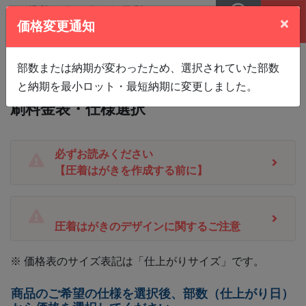
×
価格変更通知
MENU
TEL
オフセット印刷
部数または納期が変わったため、選択されていた部数
と納期を最小ロット・最短納期に変更しました。
B5タテ_大判V型
サイズ | 圧着はがきの印
刷料金表・仕様選択
必ずお読みください
【圧着はがきを作成する前に】
圧着はがきのデザインに関するご注意
※ 価格表のサイズ表記は「仕上がりサイズ」です。
商品のご希望の仕様を選択後、部数（仕上がり日）