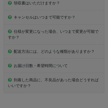
領収書はいただけますか？
23,000部
¥
466,807
キャンセルはいつまで可能ですか？
24,000部
¥
483,681
25,000部
¥
500,41
仕様が変更になった場合、いつまで変更が可能で
すか？
26,000部
¥
516,450
27,000部
¥
532,906
配送方法には、どのような種類がありますか？
28,000部
¥
549,087
お届け日数・希望時間について
29,000部
¥
565,411
到着した商品に、不良品があった場合どうすれば
30,000部
¥
581,449
いいですか？