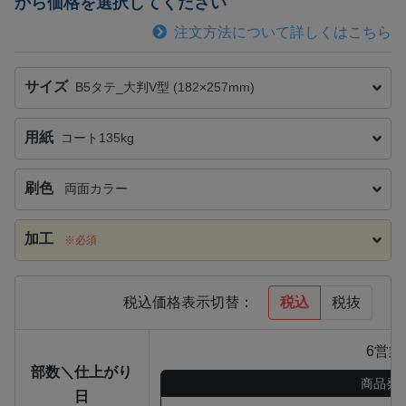
から価格を選択してください
注文方法について詳しくはこちら
サイズ
B5タテ_大判V型 (182×257mm)
用紙
コート135kg
刷色
両面カラー
加工
※必須
税込
税抜
税込価格表示切替：
6営業
部数＼仕上がり
商品発
日