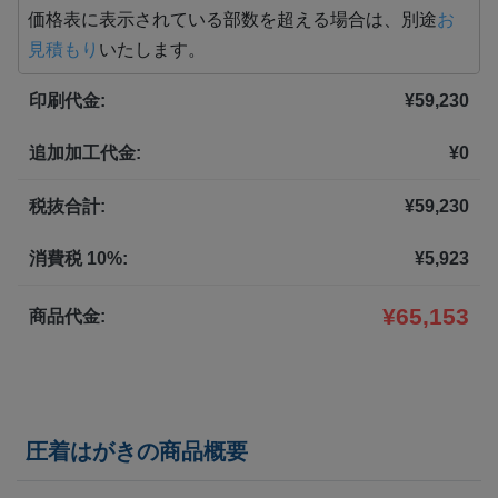
1,000部
¥
67,617
価格表に表示されている部数を超える場合は、別途
お
見積もり
いたします。
1,500部
¥
80,234
印刷代金:
¥
59,230
2,000部
¥
92,576
追加加工代金:
¥
0
2,500部
¥
99,011
3,000部
¥
109,439
税抜合計:
¥
59,230
3,500部
¥
119,735
消費税 10%:
¥
5,923
4,000部
¥
130,152
¥
65,153
商品代金:
4,500部
¥
140,580
5,000部
¥
151,129
圧着はがきの商品概要
5,500部
¥
160,875